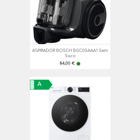
ASPIRADOR BOSCH BGC05AAA1 Sem
Saco
Preço
84,00 €
lens
A