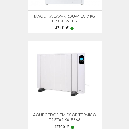
MAQUINA LAVAR ROUPA LG 9 KG
F2X50S9TLB
Preço
471,11 €
lens
AQUECEDOR EMISSOR TERMICO
TRISTAR KA-5868
Preço
127,00 €
lens