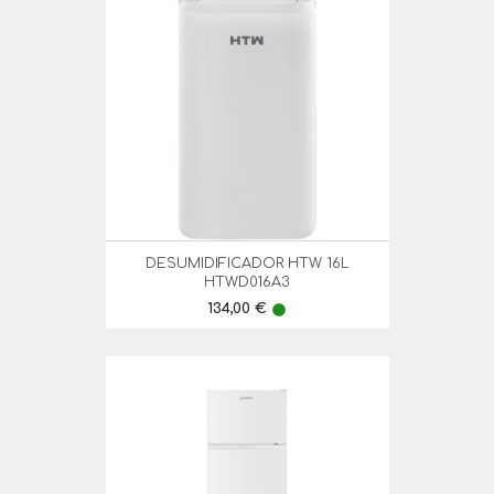
DESUMIDIFICADOR HTW 16L
HTWD016A3
Preço
134,00 €
lens