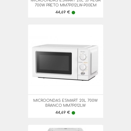
MICROONDAS ESMART 20L S/ PEGA
700W PRETO MM7P012LW-P00EM
Preço
44,69 €
lens
MICROONDAS ESMART 20L 700W
BRANCO MM7P012LW
Preço
44,69 €
lens