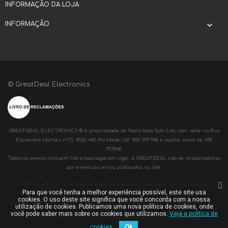
INFORMAÇÃO DA LOJA
INFORMAÇÃO

© GreatDeal Electronics
GREATDEAL ELECTRONICS ® é propriedade de Radio bela Som Lda, com sede na Rua
Escola dos Mortais nº73, 4520-465 Rio Meão, NIF 500 399 948 e capital social de 498
797,90€.
Todos os preços incluem IVA à taxa legal em vigor. A GREATDEAL não se responsabiliza
por eventuais erros publicados no site.
RADIOBELA® é propriedade de Radio bela Som Lda, com sede na Rua Escola dos
Para que você tenha a melhor experiência possível, este site usa
Mortais nº73, 4520-465 Rio Meão, NIF 500 399 948 e capital social de 498 797,90€.
cookies. O uso deste site significa que você concorda com a nossa
O acesso a www.radiobelaonline.pt destina-se apenas a clientes da Radiobela Som Lda
utilização de cookies. Publicamos uma nova política de cookies, onde
você pode saber mais sobre os cookies que utilizamos.
Veja a política de
Todos os preços mencionados incluem IVA
cookies.
Ok