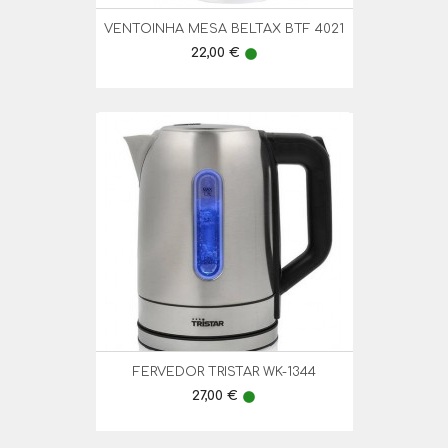
VENTOINHA MESA BELTAX BTF 4021
Preço
22,00 €
lens
FERVEDOR TRISTAR WK-1344
Preço
27,00 €
lens