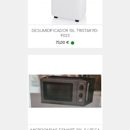
DESUMIDIFICADOR 10L TRISTAR PD-
9023
Preço
73,00 €
lens