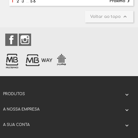
1

Próximo
2
3
…
56

Voltar ao topo
Facebook
Instagram
PRODUTOS

A NOSSA EMPRESA

A SUA CONTA
