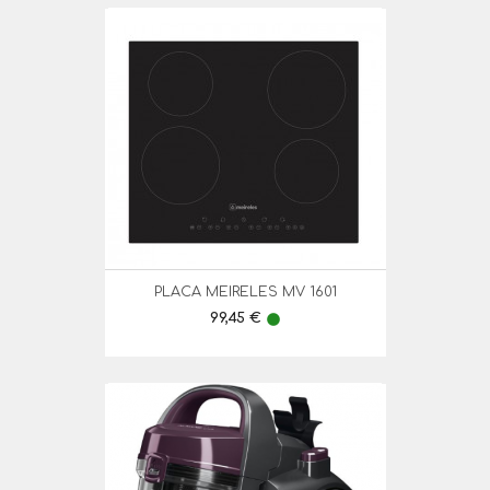
PLACA MEIRELES MV 1601
Preço
99,45 €
lens