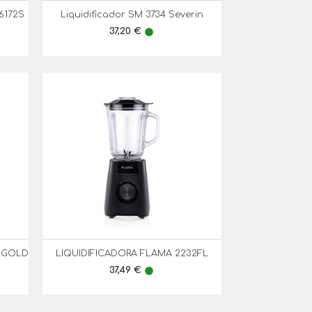
6172S
Liquidificador SM 3734 Severin

Vista Rápida
Preço
37,20 €
lens
E GOLD
LIQUIDIFICADORA FLAMA 2232FL

Vista Rápida
Preço
37,49 €
lens