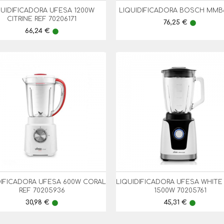
QUIDIFICADORA UFESA 1200W
LIQUIDIFICADORA BOSCH MMB


Vista Rápida
Vista Rápida
CITRINE REF 70206171
Preço
76,25 €
lens
Preço
66,24 €
lens
DIFICADORA UFESA 600W CORAL
LIQUIDIFICADORA UFESA WHIT


Vista Rápida
Vista Rápida
REF 70205936
1500W 70205761
Preço
Preço
30,98 €
45,31 €
lens
lens