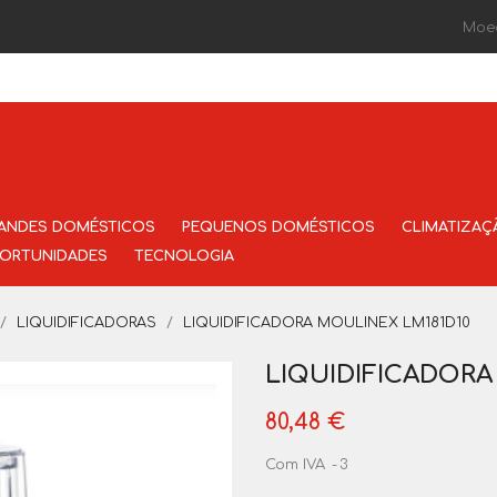
Moe
ANDES DOMÉSTICOS
PEQUENOS DOMÉSTICOS
CLIMATIZAÇ
ORTUNIDADES
TECNOLOGIA
LIQUIDIFICADORAS
LIQUIDIFICADORA MOULINEX LM181D10
LIQUIDIFICADORA
80,48 €
Com IVA
3