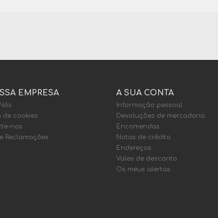
SSA EMPRESA
A SUA CONTA
 Nós
Informação pessoal
a de cookies
Devoluções de mercadoria
te-nos
Encomendas
de Reclamações
Notas de crédito
Endereços
Vales de desconto
Os meus alertas