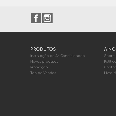
Facebook
Instagram
PRODUTOS
A NO
Instalação de Ar Condicionado
Sobre
Novos produtos
Polític
Promoção
Contac
Top de Vendas
Livro 