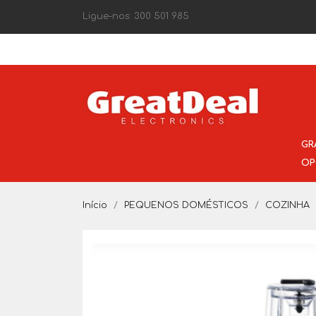
Ligue-nos:
300 501 985
GR
OP
Início
PEQUENOS DOMÉSTICOS
COZINHA