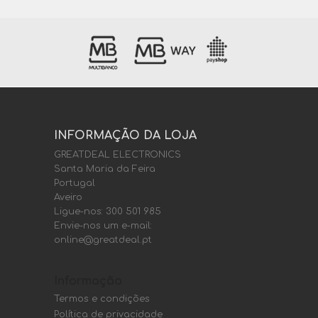
INFORMAÇÃO DA LOJA
GREATDEAL ELECTRONICS
Santa Maria da Feira
Portugal
Aveiro
Ligue-nos:
300 501 985
Envie-nos um e-mail:
online@greatdeal.pt
Informação
Termos e condições
Política de privacidade