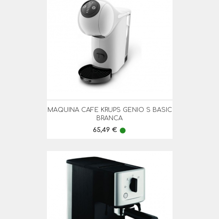
MAQUINA CAFE KRUPS GENIO S BASIC
BRANCA
Preço
65,49 €
lens