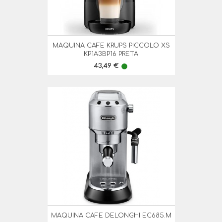
MAQUINA CAFE KRUPS PICCOLO XS
KP1A3BP16 PRETA
Preço
43,49 €
lens
MAQUINA CAFE DELONGHI EC685.M