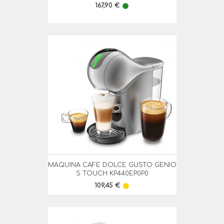
Preço
167,90 €
lens
MAQUINA CAFE DOLCE GUSTO GENIO
S TOUCH KP440EP0P0
Preço
109,45 €
lens