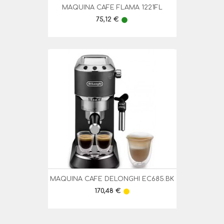
MAQUINA CAFE FLAMA 1221FL
Preço
75,12 €
lens
MAQUINA CAFE DELONGHI EC685.BK
Preço
170,48 €
lens