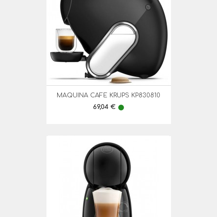
MAQUINA CAFE KRUPS KP830810
Preço
69,04 €
lens