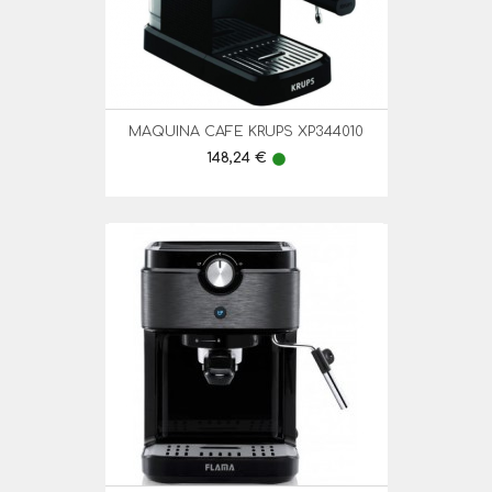
MAQUINA CAFE KRUPS XP344010
Preço
148,24 €
lens