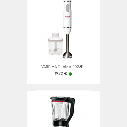
VARINHA FLAMA 2028FL
Preço
19,72 €
lens