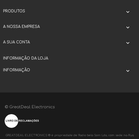
PRODUTOS

A NOSSA EMPRESA

A SUA CONTA

INFORMAÇÃO DA LOJA
INFORMAÇÃO

© GreatDeal Electronics
GREATDEAL ELECTRONICS ® é propriedade de Radio bela Som Lda, com sede na Rua