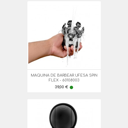
MAQUINA DE BARBEAR UFESA SPIN
FLEX - 60108003
Preço
39,00 €
lens