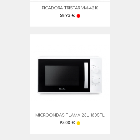
PICADORA TRISTAR VM-4210
Preço
58,93 €
lens
MICROONDAS FLAMA 23L 1805FL
Preço
95,00 €
lens