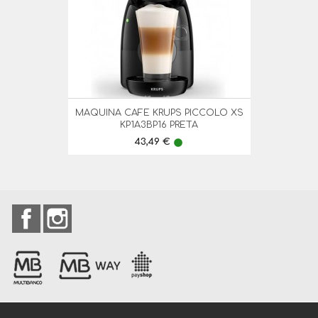
MAQUINA CAFE KRUPS PICCOLO XS
KP1A3BP16 PRETA
Preço
43,49 €
lens
Facebook
Instagram