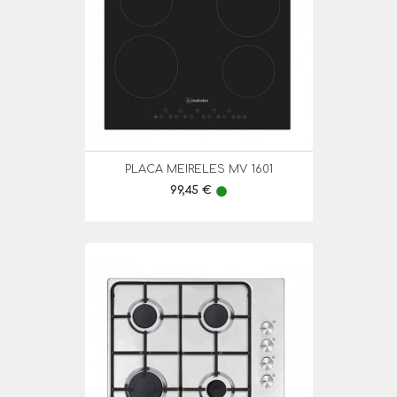
PLACA MEIRELES MV 1601
Preço
99,45 €
lens