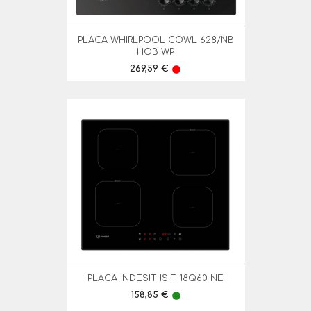
PLACA WHIRLPOOL GOWL 628/NB
HOB WP
Preço
269,59 €
lens
PLACA INDESIT IS F 18Q60 NE
Preço
158,85 €
lens