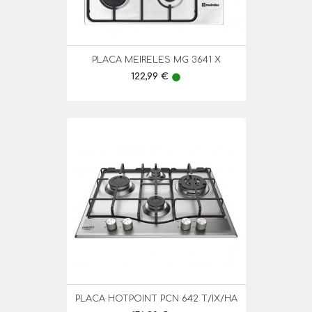
PLACA MEIRELES MG 3641 X
Preço
122,99 €
lens
PLACA HOTPOINT PCN 642 T/IX/HA