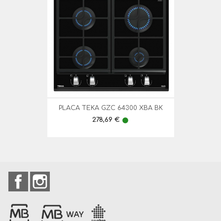
PLACA TEKA GZC 64300 XBA BK
Preço
278,69 €
lens
Facebook
Instagram