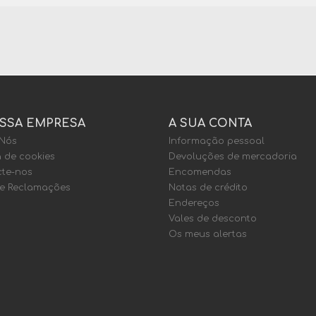
SSA EMPRESA
A SUA CONTA
 Nós
Informação pessoal
a de cookies
Devoluções de mercadoria
te-nos
Encomendas
de Reclamações
Notas de crédito
Endereços
Vales de desconto
Os meus alertas