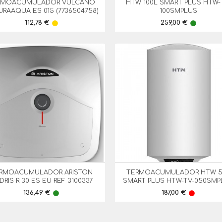
RMOACUMULADOR VULCANO
HTW 100L SMART PLUS HTW-


Vista Rápida
Vista Rápida
RAAQUA ES 015 (7736504758)
100SMPLUS
Preço
Preço
112,78 €
259,00 €
lens
lens
RMOACUMULADOR ARISTON
TERMOACUMULADOR HTW 5


Vista Rápida
Vista Rápida
DRIS R 30 ES EU REF 3100337
SMART PLUS HTW-TV-050SMP
Preço
Preço
136,49 €
187,00 €
lens
lens