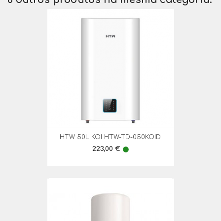
HTW 50L KOI HTW-TD-050KOID
Preço
223,00 €
lens