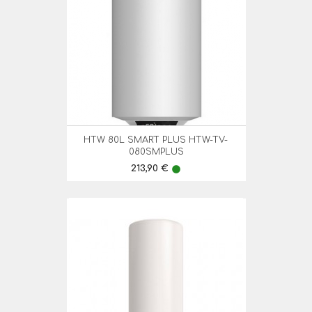
HTW 80L SMART PLUS HTW-TV-
080SMPLUS
Preço
213,90 €
lens