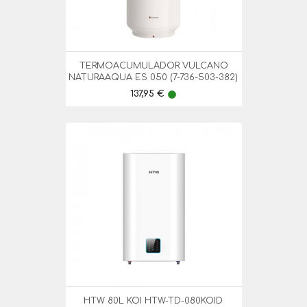
TERMOACUMULADOR VULCANO
NATURAAQUA ES 050 (7-736-503-382)
Preço
137,95 €
lens
HTW 80L KOI HTW-TD-080KOID