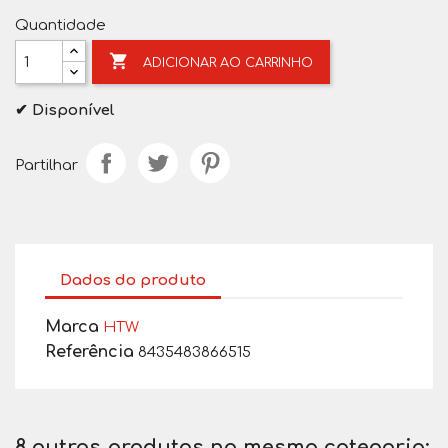
Quantidade

ADICIONAR AO CARRINHO
✔ Disponível
Partilhar
Dados do produto
Marca
HTW
Referência
8435483866515
8 outros produtos na mesma categoria: