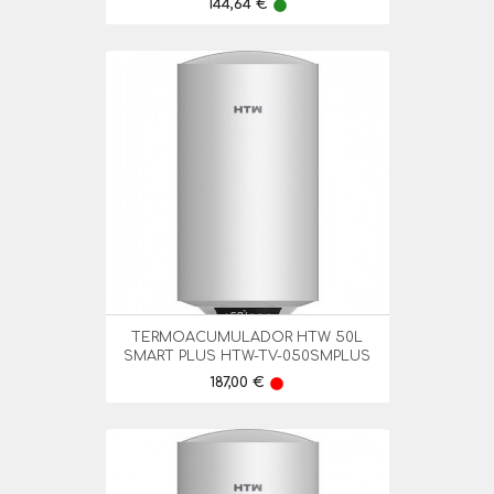
Preço
144,64 €
lens
TERMOACUMULADOR HTW 50L
SMART PLUS HTW-TV-050SMPLUS
Preço
187,00 €
lens