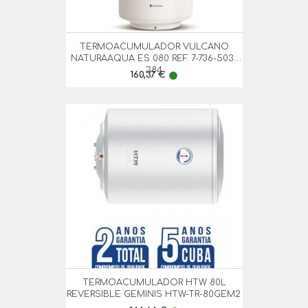
TERMOACUMULADOR VULCANO
NATURAAQUA ES 080 REF. 7-736-503-
384
Preço
160,37 €
lens
TERMOACUMULADOR HTW 80L
REVERSIBLE GEMINIS HTW-TR-80GEM2