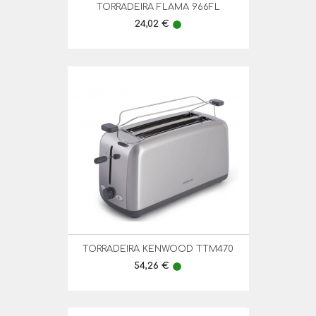
TORRADEIRA FLAMA 966FL
Preço
24,02 €
lens
TORRADEIRA KENWOOD TTM470
Preço
54,26 €
lens