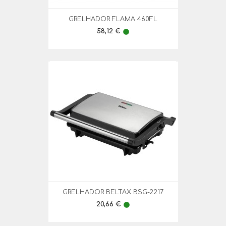
GRELHADOR FLAMA 460FL
Preço
58,12 €
lens
GRELHADOR BELTAX BSG-2217
Preço
20,66 €
lens