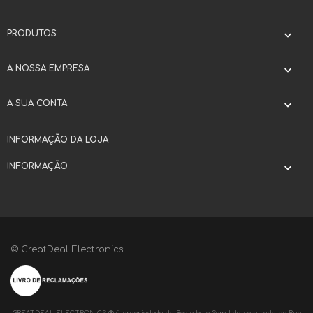
PRODUTOS

A NOSSA EMPRESA

A SUA CONTA

INFORMAÇÃO DA LOJA
INFORMAÇÃO

© GreatDeal Electronics
GREATDEAL ELECTRONICS ® é propriedade de Radio bela Som Lda, com sede na Rua