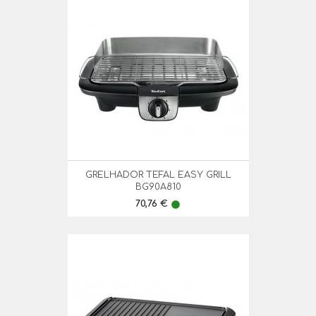
GRELHADOR TEFAL EASY GRILL
BG90A810
Preço
70,76 €
lens