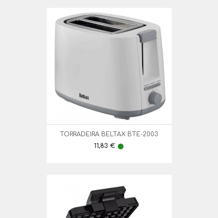
TORRADEIRA BELTAX BTE-2003
Preço
11,83 €
lens