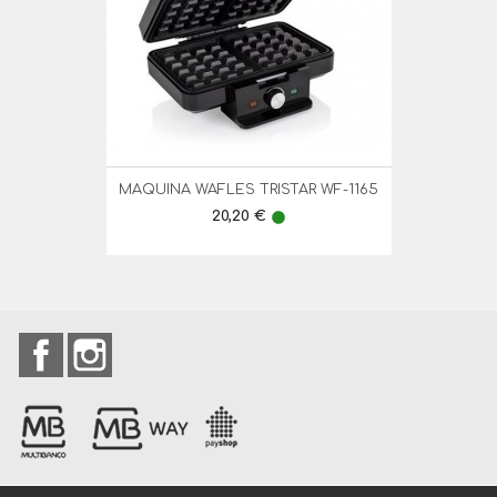
MAQUINA WAFLES TRISTAR WF-1165
Preço
20,20 €
lens
Facebook
Instagram