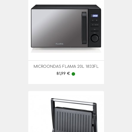
MICROONDAS FLAMA 20L 1833FL
Preço
81,99 €
lens