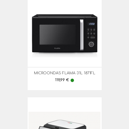
MICROONDAS FLAMA 31L 1871FL
Preço
119,99 €
lens