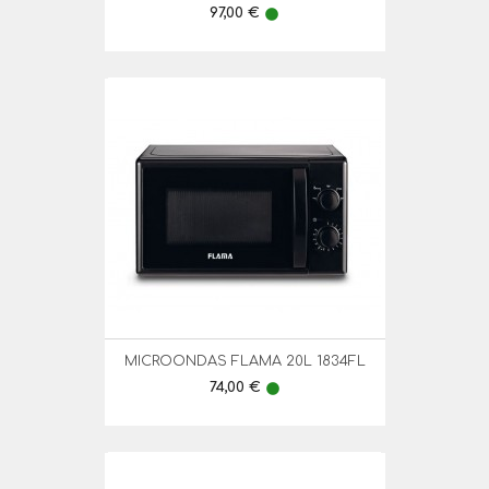
Preço
97,00 €
lens
MICROONDAS FLAMA 20L 1834FL
Preço
74,00 €
lens