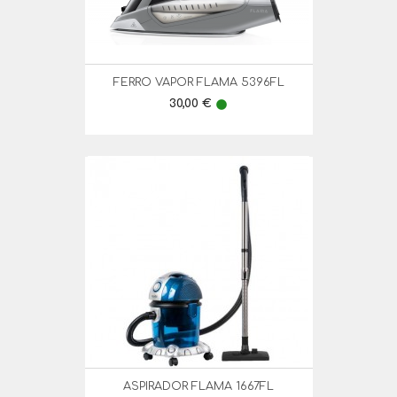
FERRO VAPOR FLAMA 5396FL
Preço
30,00 €
lens
ASPIRADOR FLAMA 1667FL