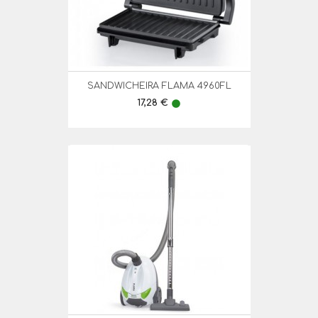
SANDWICHEIRA FLAMA 4960FL
Preço
17,28 €
lens