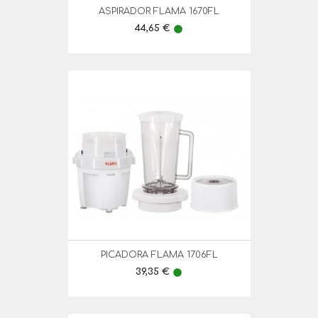
ASPIRADOR FLAMA 1670FL
Preço
44,65 €
lens
PICADORA FLAMA 1706FL
Preço
39,35 €
lens