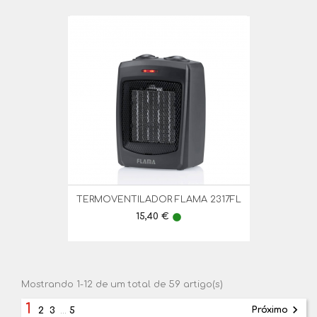
TERMOVENTILADOR FLAMA 2317FL
Preço
15,40 €
lens
Mostrando 1-12 de um total de 59 artigo(s)
1

Próximo
2
3
…
5