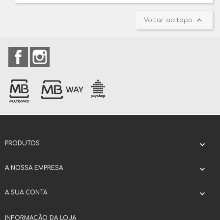

Voltar ao topo
Facebook
Instagram
PRODUTOS

A NOSSA EMPRESA

A SUA CONTA

INFORMAÇÃO DA LOJA