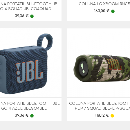
NA PORTATIL BLUETOOTH JBL
COLUNA LG XBOOM RNC


Vista Rápida
Vista Rápida
O 4 SQUAD JBLGO4QUAD
Preço
163,00 €
lens
Preço
39,36 €
lens
NA PORTATIL BLUETOOTH JBL
COLUNA PORTATIL BLUETOOT


Vista Rápida
Vista Rápida
GO 4 AZUL JBLGO4BLU
FLIP 7 SQUAD JBLFLIP7SQU
Preço
Preço
39,36 €
118,12 €
lens
lens