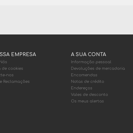
SSA EMPRESA
A SUA CONTA
 Nós
Informação pessoal
a de cookies
Devoluções de mercadoria
te-nos
Encomendas
de Reclamações
Notas de crédito
Endereços
Vales de desconto
Os meus alertas