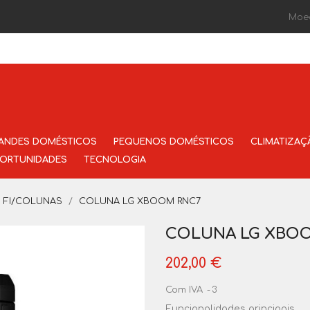
Moe
ANDES DOMÉSTICOS
PEQUENOS DOMÉSTICOS
CLIMATIZAÇ
ORTUNIDADES
TECNOLOGIA
I FI/COLUNAS
COLUNA LG XBOOM RNC7
COLUNA LG XBO
202,00 €
Com IVA
3
Funcionalidades principais