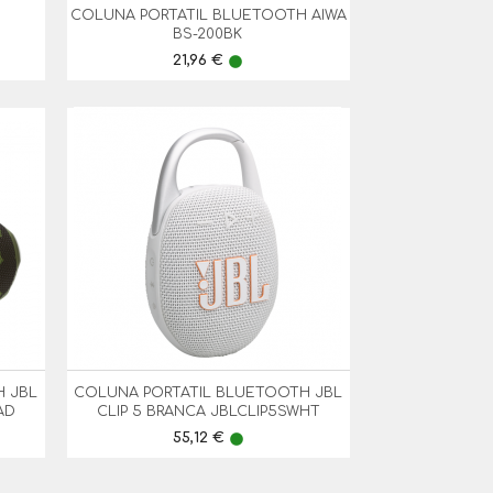
5
COLUNA PORTATIL BLUETOOTH AIWA

Vista Rápida
BS-200BK
Preço
21,96 €
lens
H JBL
COLUNA PORTATIL BLUETOOTH JBL

Vista Rápida
AD
CLIP 5 BRANCA JBLCLIP5SWHT
Preço
55,12 €
lens