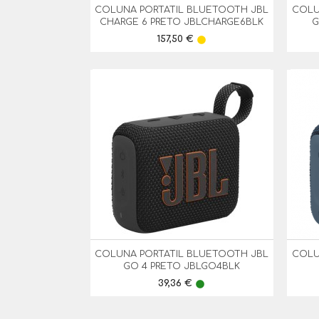
COLUNA PORTATIL BLUETOOTH JBL
COLU

Vista Rápida
CHARGE 6 PRETO JBLCHARGE6BLK
G
Preço
157,50 €
lens
COLUNA PORTATIL BLUETOOTH JBL
COLU

Vista Rápida
GO 4 PRETO JBLGO4BLK
Preço
39,36 €
lens