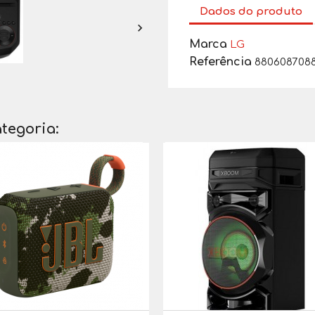
Dados do produto

Marca
LG
Referência
880608708
tegoria: