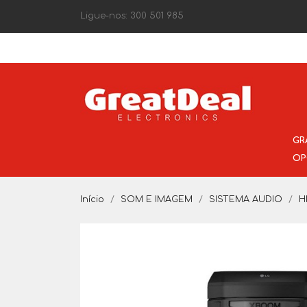
Ligue-nos:
300 501 985
GR
OP
Início
SOM E IMAGEM
SISTEMA AUDIO
H