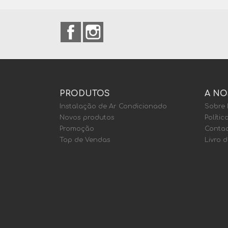
Facebook
Instagram
PRODUTOS
A NO
Instalação de Ar Condicionado
Sobre
Novos produtos
Polític
Promoção
Contac
Top de Vendas
Livro 