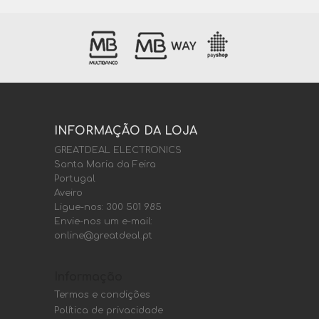
INFORMAÇÃO DA LOJA
GREATDEAL ELECTRONICS
Santa Maria da Feira
Portugal
Aveiro
Ligue-nos:
300 501 985
Envie-nos um e-mail:
online@greatdeal.pt
Informação
Termos e condições
Política de privacidade