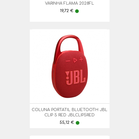
VARINHA FLAMA 2028FL
Preço
19,72 €
lens
COLUNA PORTATIL BLUETOOTH JBL
CLIP 5 RED JBLCLIP5RED
Preço
55,12 €
lens