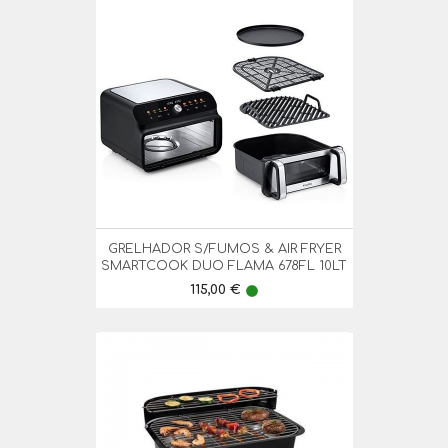
GRELHADOR S/FUMOS & AIR FRYER
SMARTCOOK DUO FLAMA 678FL 10LT
Preço
115,00 €
lens