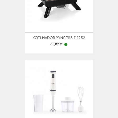
GRELHADOR PRINCESS 112252
Preço
60,89 €
lens