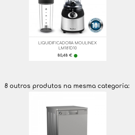
LIQUIDIFICADORA MOULINEX
LM181D10
Preço
80,48 €
lens
8 outros produtos na mesma categoria: