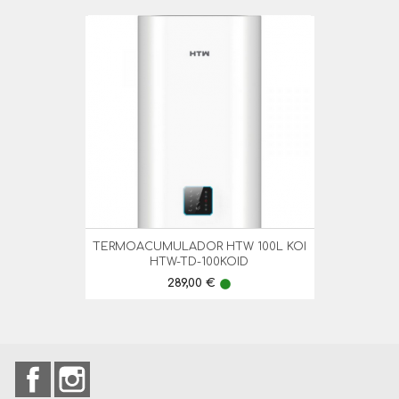
TERMOACUMULADOR HTW 100L KOI
HTW-TD-100KOID
Preço
289,00 €
lens
Facebook
Instagram