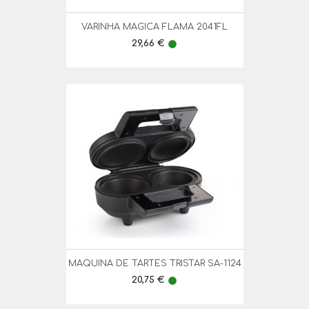
VARINHA MAGICA FLAMA 2041FL
Preço
29,66 €
lens
MAQUINA DE TARTES TRISTAR SA-1124
Preço
20,75 €
lens