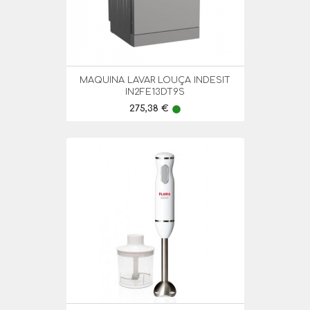
MAQUINA LAVAR LOUÇA INDESIT
IN2FE13DT9S
Preço
275,38 €
lens