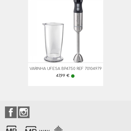
VARINHA UFESA BP4750 REF 70104979
Preço
47,99 €
lens
Facebook
Instagram