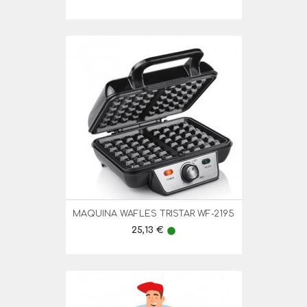
MAQUINA WAFLES TRISTAR WF-2195
Preço
25,13 €
lens