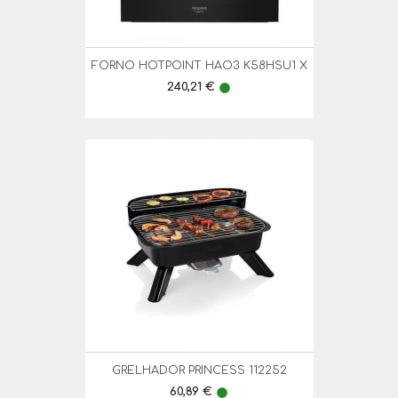
FORNO HOTPOINT HAO3 K58HSU1 X
Preço
240,21 €
lens
GRELHADOR PRINCESS 112252
Preço
60,89 €
lens