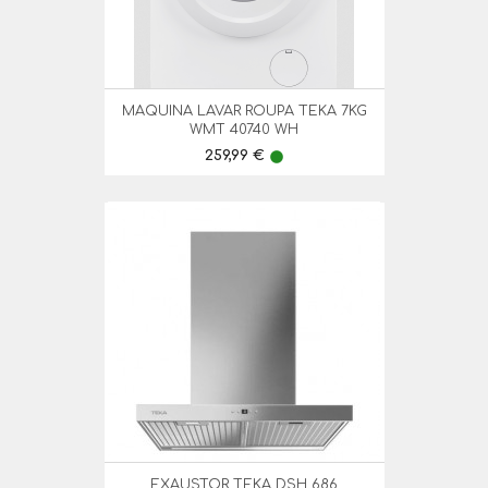
MAQUINA LAVAR ROUPA TEKA 7KG
WMT 40740 WH
Preço
259,99 €
lens
EXAUSTOR TEKA DSH 686