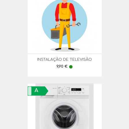
INSTALAÇÃO DE TELEVISÃO
Preço
9,90 €
lens
A