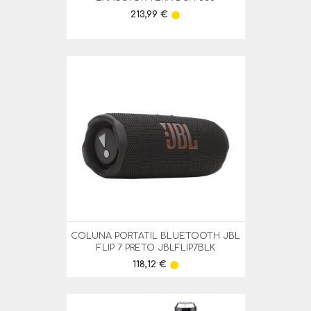
Preço
213,99 €
lens
COLUNA PORTATIL BLUETOOTH JBL
FLIP 7 PRETO JBLFLIP7BLK
Preço
118,12 €
lens