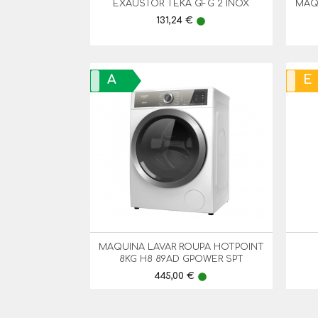
EXAUSTOR TEKA GFG 2 INOX
MAQ

Vista Rápida
Preço
131,24 €
lens
A
E
MAQUINA LAVAR ROUPA HOTPOINT

Vista Rápida
8KG H8 89AD GPOWER SPT
Preço
445,00 €
lens