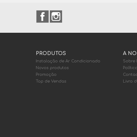
Facebook
Instagram
PRODUTOS
A NO
Instalação de Ar Condicionado
Sobre
Novos produtos
Polític
Promoção
Contac
Top de Vendas
Livro 