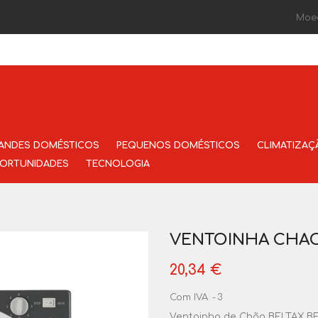
Moe
ANDES DOMÉSTICOS
PEQUENOS DOMÉSTICOS
CLIMATIZAÇ
ORTUNIDADES
TECNOLOGIA
VENTOINHA CHAO 
20,34 €
Com IVA
3
Ventoinha de Chão BELTAX BFF