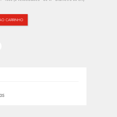
 AO CARRINHO
135