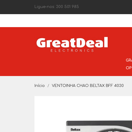
Ligue-nos:
300 501 985
GR
OP
Início
VENTOINHA CHAO BELTAX BFF 4030