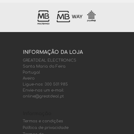
INFORMAÇÃO DA LOJA
GREATDEAL ELECTRONICS
Santa Maria da Feira
Portugal
Aveiro
Ligue-nos:
300 501 985
Envie-nos um e-mail:
online@greatdeal.pt
Informação
Termos e condições
Política de privacidade