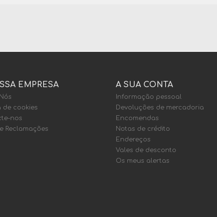
SSA EMPRESA
A SUA CONTA
 Nós
Informação pessoal
a de cookies
Devoluções de mercadoria
te-nos
Encomendas
de Reclamações
Notas de crédito
Endereços
Vales de desconto
Os meus alertas