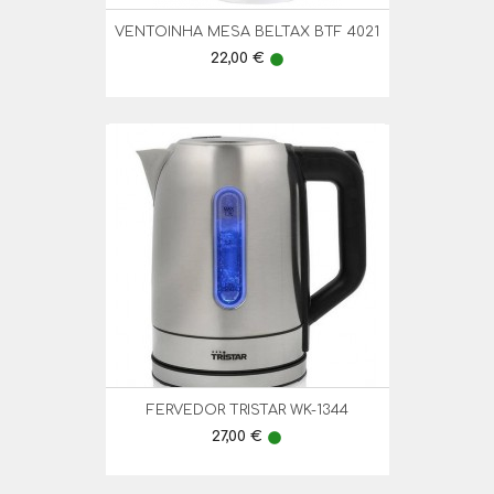
VENTOINHA MESA BELTAX BTF 4021
Preço
22,00 €
lens
FERVEDOR TRISTAR WK-1344
Preço
27,00 €
lens