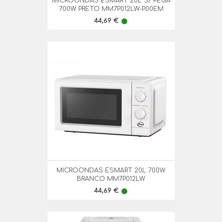
MICROONDAS ESMART 20L S/ PEGA
700W PRETO MM7P012LW-P00EM
Preço
44,69 €
lens
MICROONDAS ESMART 20L 700W
BRANCO MM7P012LW
Preço
44,69 €
lens