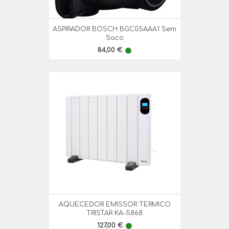
ASPIRADOR BOSCH BGC05AAA1 Sem
Saco
Preço
84,00 €
lens
AQUECEDOR EMISSOR TERMICO
TRISTAR KA-5868
Preço
127,00 €
lens