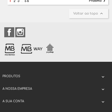
1

Próximo
2
3
…
56

Voltar ao topo
Facebook
Instagram
PRODUTOS

A NOSSA EMPRESA

A SUA CONTA
