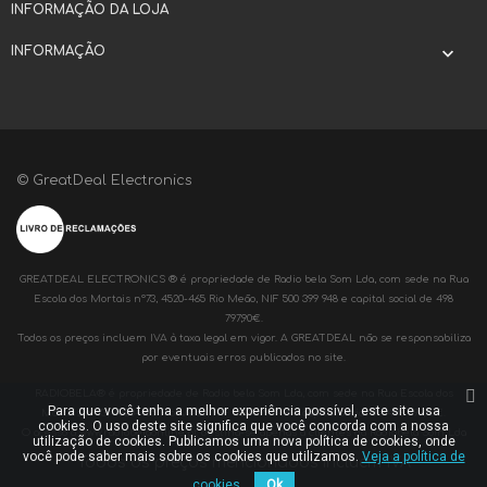
INFORMAÇÃO DA LOJA
INFORMAÇÃO

© GreatDeal Electronics
GREATDEAL ELECTRONICS ® é propriedade de Radio bela Som Lda, com sede na Rua
Escola dos Mortais nº73, 4520-465 Rio Meão, NIF 500 399 948 e capital social de 498
797,90€.
Todos os preços incluem IVA à taxa legal em vigor. A GREATDEAL não se responsabiliza
por eventuais erros publicados no site.
RADIOBELA® é propriedade de Radio bela Som Lda, com sede na Rua Escola dos
Para que você tenha a melhor experiência possível, este site usa
Mortais nº73, 4520-465 Rio Meão, NIF 500 399 948 e capital social de 498 797,90€.
cookies. O uso deste site significa que você concorda com a nossa
O acesso a www.radiobelaonline.pt destina-se apenas a clientes da Radiobela Som Lda
utilização de cookies. Publicamos uma nova política de cookies, onde
você pode saber mais sobre os cookies que utilizamos.
Veja a política de
Todos os preços mencionados incluem IVA
cookies.
Ok