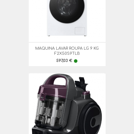
MAQUINA LAVAR ROUPA LG 9 KG
F2X50S9TLB
Preço
597,03 €
lens