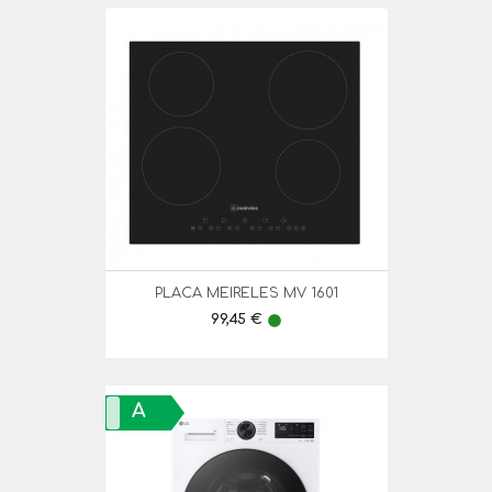
PLACA MEIRELES MV 1601
Preço
99,45 €
lens
A