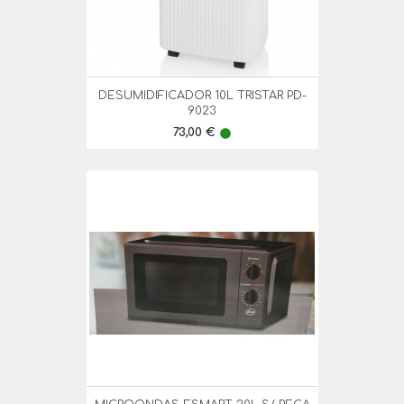
DESUMIDIFICADOR 10L TRISTAR PD-
9023
Preço
73,00 €
lens