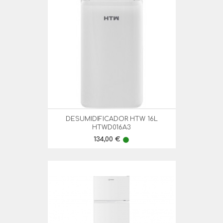
DESUMIDIFICADOR HTW 16L
HTWD016A3
Preço
134,00 €
lens