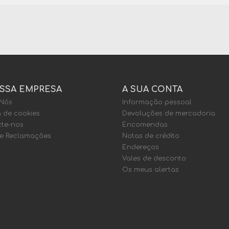
SSA EMPRESA
A SUA CONTA
 Nós
Informação pessoal
a de cookies
Devoluções de mercadoria
te-nos
Encomendas
de Reclamações
Notas de crédito
Endereços
Vales de desconto
Os meus alertas