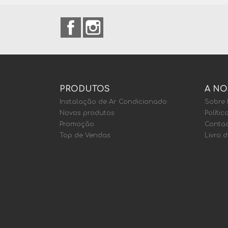
Facebook
Instagram
PRODUTOS
A NO
Instalação de Ar Condicionado
Sobre
Novos produtos
Polític
Promoção
Contac
Top de Vendas
Livro 