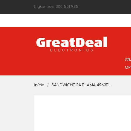
Ligue-nos:
300 501 985
GR
OP
Início
SANDWICHEIRA FLAMA 4963FL