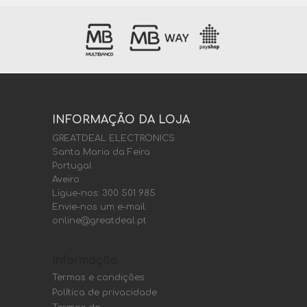
INFORMAÇÃO DA LOJA
GREATDEAL ELECTRONICS
Santa Maria da Feira
Portugal
Aveiro
Ligue-nos:
300 501 985
Envie-nos um e-mail:
online@greatdeal.pt
Informação
Termos e condições
Política de privacidade