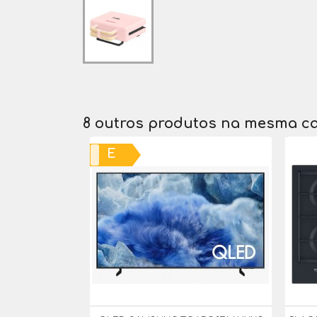
8 outros produtos na mesma ca
E