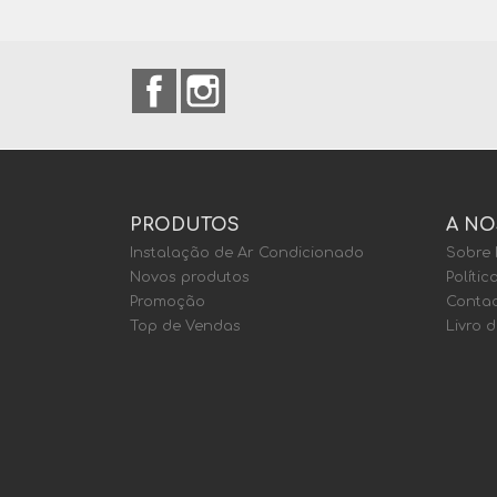
Facebook
Instagram
PRODUTOS
A NO
Instalação de Ar Condicionado
Sobre
Novos produtos
Polític
Promoção
Contac
Top de Vendas
Livro 