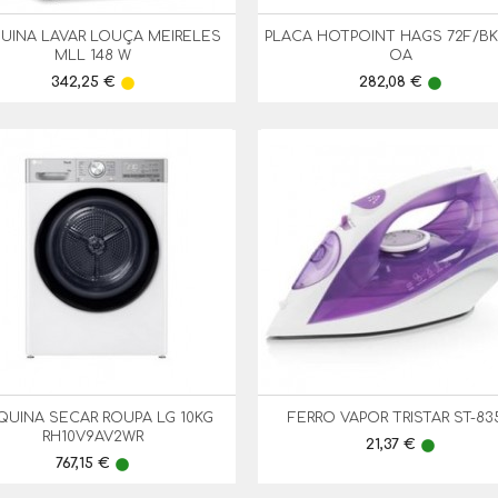
UINA LAVAR LOUÇA MEIRELES
PLACA HOTPOINT HAGS 72F/B


Vista Rápida
Vista Rápida
MLL 148 W
OA
Preço
Preço
342,25 €
282,08 €
lens
lens
UINA SECAR ROUPA LG 10KG
FERRO VAPOR TRISTAR ST-83


Vista Rápida
Vista Rápida
RH10V9AV2WR
Preço
21,37 €
lens
Preço
767,15 €
lens