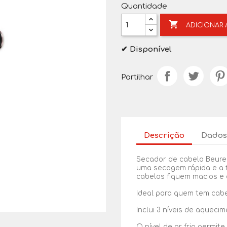
Quantidade

ADICIONAR
✔ Disponível
Partilhar
Descrição
Dados
Secador de cabelo Beurer
uma secagem rápida e a f
cabelos fiquem macios e 
Ideal para quem tem cabe
Inclui 3 níveis de aqueci
O nível de ar frio permite