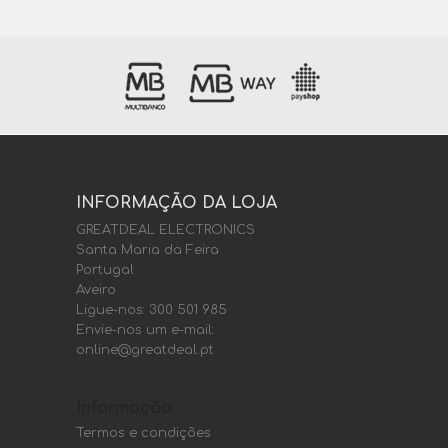
INFORMAÇÃO DA LOJA
GREATDEAL ELECTRONICS
Santa Maria da Feira
Portugal
Aveiro
Ligue-nos:
300 501 985
Envie-nos um e-mail:
online@greatdeal.pt
Informação
Termos e condições