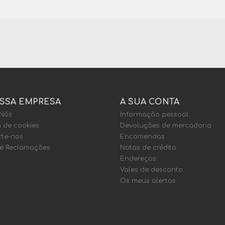
SSA EMPRESA
A SUA CONTA
 Nós
Informação pessoal
a de cookies
Devoluções de mercadoria
te-nos
Encomendas
de Reclamações
Notas de crédito
Endereços
Vales de desconto
Os meus alertas