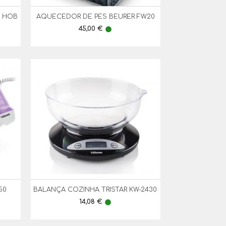
K HOB
AQUECEDOR DE PES BEURER FW20

Vista Rápida
Preço
45,00 €
lens
50
BALANÇA COZINHA TRISTAR KW-2430

Vista Rápida
Preço
14,08 €
lens