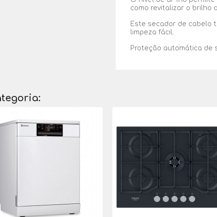
como revitalizar o brilho 
Este secador de cabelo t
limpeza fácil.
Proteção automática de 
tegoria: