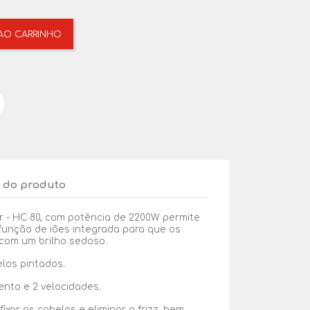
 AO CARRINHO
 do produto
 - HC 80, com potência de 2200W permite
unção de iões integrada para que os
com um brilho sedoso.
los pintados.
mento e 2 velocidades.
 fixar os cabelos e eliminar o frizz, bem