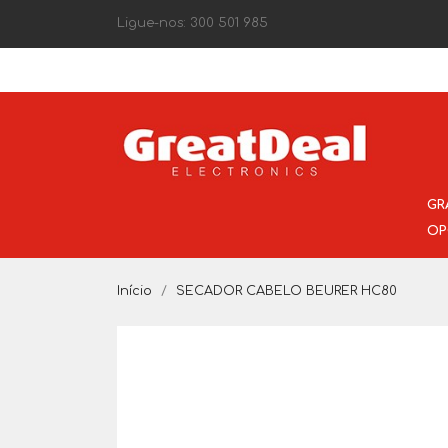
Ligue-nos:
300 501 985
GR
OP
Início
SECADOR CABELO BEURER HC80