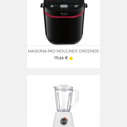
MAQUINA PAO MOULINEX OW220830
Preço
111,66 €
lens