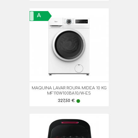
A
MAQUINA LAVAR ROUPA MIDEA 10 KG
MF110W100BA10/W-ES
Preço
327,50 €
lens