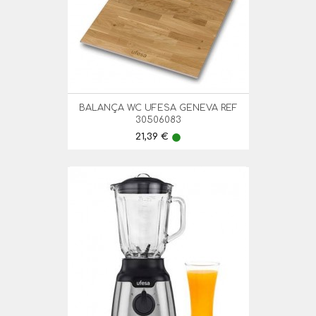
BALANÇA WC UFESA GENEVA REF
30506083
Preço
21,39 €
lens