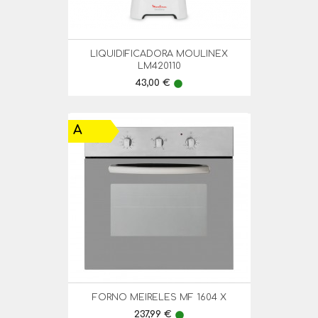
LIQUIDIFICADORA MOULINEX
LM420110
Preço
43,00 €
lens
A
FORNO MEIRELES MF 1604 X
Preço
237,99 €
lens