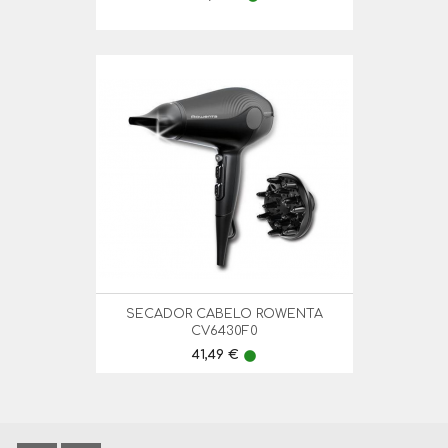
SECADOR CABELO ROWENTA
CV6430F0
Preço
41,49 €
lens