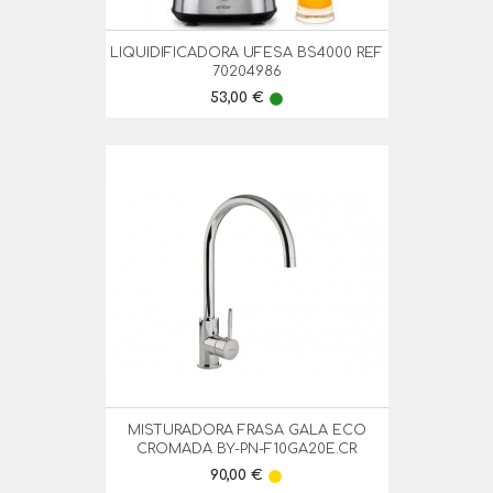
LIQUIDIFICADORA UFESA BS4000 REF
70204986
Preço
53,00 €
lens
MISTURADORA FRASA GALA ECO
CROMADA BY-PN-F10GA20E.CR
Preço
90,00 €
lens