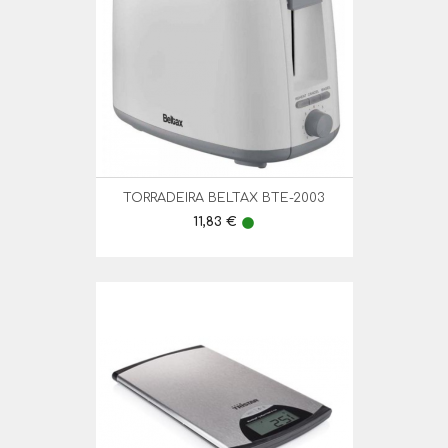
TORRADEIRA BELTAX BTE-2003
Preço
11,83 €
lens