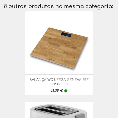
8 outros produtos na mesma categoria:
BALANÇA WC UFESA GENEVA REF
30506083
Preço
21,39 €
lens