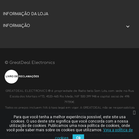
INFORMAÇÃO DA LOJA
INFORMAÇÃO

© GreatDeal Electronics
GREATDEAL ELECTRONICS ® é propriedade de Radio bela Som Lda, com sede na Rua
Escola dos Mortais nº73, 4520-465 Rio Meão, NIF 500 399 948 e capital social de 498
797,90€.
Todos os preços incluem IVA à taxa legal em vigor. A GREATDEAL não se responsabiliza
por eventuais erros publicados no site.
Para que você tenha a melhor experiência possível, este site usa
cookies. O uso deste site significa que você concorda com a nossa
RADIOBELA® é propriedade de Radio bela Som Lda, com sede na Rua Escola dos
utilização de cookies. Publicamos uma nova política de cookies, onde
Mortais nº73, 4520-465 Rio Meão, NIF 500 399 948 e capital social de 498 797,90€.
você pode saber mais sobre os cookies que utilizamos.
Veja a política de
O acesso a www.radiobelaonline.pt destina-se apenas a clientes da Radiobela Som Lda
cookies.
Ok