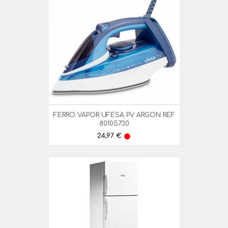
FERRO VAPOR UFESA PV ARGON REF
80105730
Preço
24,97 €
lens