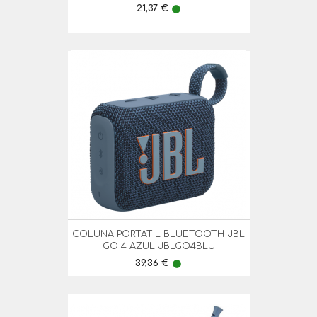
Preço
21,37 €
lens
COLUNA PORTATIL BLUETOOTH JBL
GO 4 AZUL JBLGO4BLU
Preço
39,36 €
lens