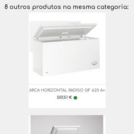
8 outros produtos na mesma categoria:
ARCA HORIZONTAL RADISO SIF 620 A+
Preço
507,51 €
lens