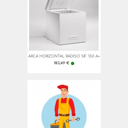
ARCA HORIZONTAL RADISO SIF 150 A+
Preço
183,49 €
lens