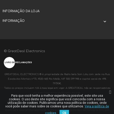
INFORMAÇÃO DA LOJA
INFORMAÇÃO

© GreatDeal Electronics
GREATDEAL ELECTRONICS ® é propriedade de Radio bela Som Lda, com sede na Rua
Escola dos Mortais nº73, 4520-465 Rio Meão, NIF 500 399 948 e capital social de 498
797,90€.
Todos os preços incluem IVA à taxa legal em vigor. A GREATDEAL não se responsabiliza
por eventuais erros publicados no site.
Para que você tenha a melhor experiência possível, este site usa
cookies. O uso deste site significa que você concorda com a nossa
RADIOBELA® é propriedade de Radio bela Som Lda, com sede na Rua Escola dos
utilização de cookies. Publicamos uma nova política de cookies, onde
Mortais nº73, 4520-465 Rio Meão, NIF 500 399 948 e capital social de 498 797,90€.
você pode saber mais sobre os cookies que utilizamos.
Veja a política de
O acesso a www.radiobelaonline.pt destina-se apenas a clientes da Radiobela Som Lda
cookies.
Ok