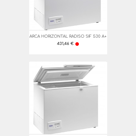
ARCA HORIZONTAL RADISO SIF 530 A+
Preço
431,46 €
lens