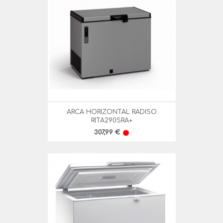
ARCA HORIZONTAL RADISO
RITA290SRA+
Preço
307,99 €
lens