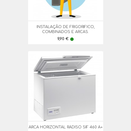
INSTALAÇÃO DE FRIGORIFICO,
COMBINADOS E ARCAS.
Preço
9,90 €
lens
ARCA HORIZONTAL RADISO SIF 460 A+