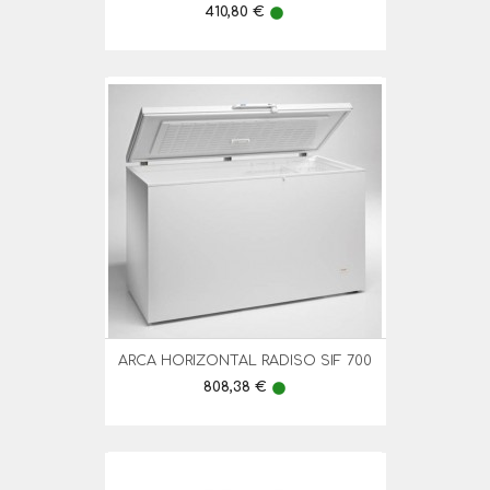
Preço
410,80 €
lens
ARCA HORIZONTAL RADISO SIF 700
Preço
808,38 €
lens