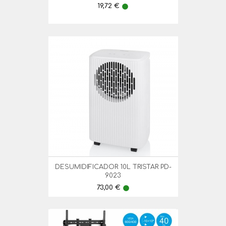
Preço
19,72 €
lens
DESUMIDIFICADOR 10L TRISTAR PD-
9023
Preço
73,00 €
lens