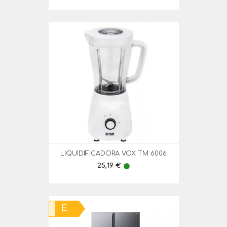
LIQUIDIFICADORA VOX TM 6006
Preço
25,19 €
lens
E