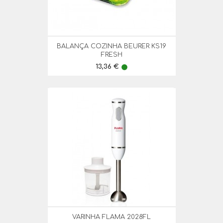
BALANÇA COZINHA BEURER KS19
FRESH
Preço
13,36 €
lens
VARINHA FLAMA 2028FL