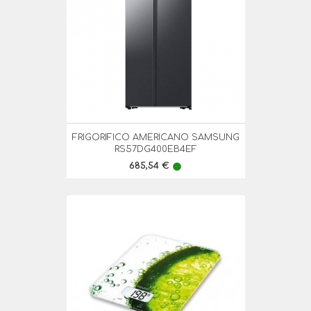
FRIGORIFICO AMERICANO SAMSUNG
RS57DG400EB4EF
Preço
685,54 €
lens