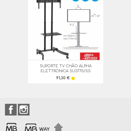
SUPORTE TV CHÃO ALPHA
ELETTRONICA SU3770/55
Preço
91,30 €
lens
Facebook
Instagram