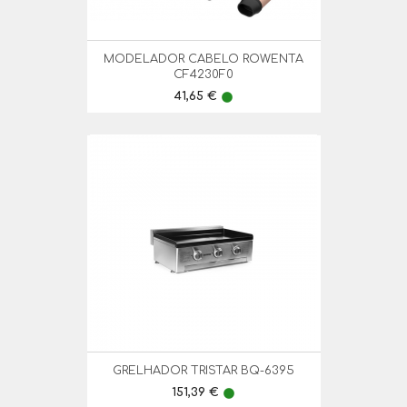
MODELADOR CABELO ROWENTA
CF4230F0
Preço
41,65 €
lens
GRELHADOR TRISTAR BQ-6395
Preço
151,39 €
lens