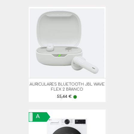
AURICULARES BLUETOOTH JBL WAVE
FLEX 2 BRANCO
Preço
55,44 €
lens
A