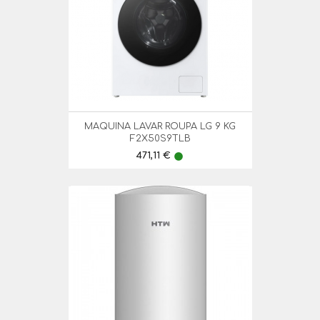
MAQUINA LAVAR ROUPA LG 9 KG
F2X50S9TLB
Preço
471,11 €
lens