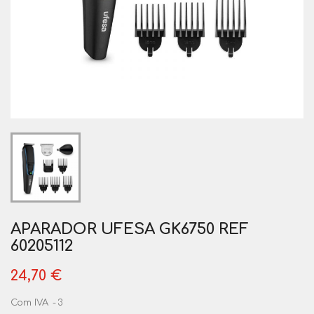
APARADOR UFESA GK6750 REF
60205112
24,70 €
Com IVA
3