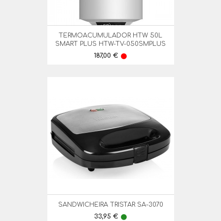
TERMOACUMULADOR HTW 50L
SMART PLUS HTW-TV-050SMPLUS
Preço
187,00 €
lens
SANDWICHEIRA TRISTAR SA-3070
Preço
33,95 €
lens