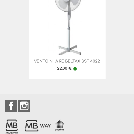
VENTOINHA PE BELTAX BSF 4022
Preço
22,00 €
lens
Facebook
Instagram