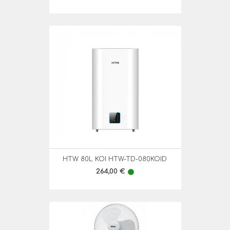
HTW 80L KOI HTW-TD-080KOID
Preço
264,00 €
lens