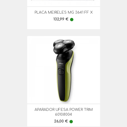
PLACA MEIRELES MG 3641 FF X
Preço
132,99 €
lens
APARADOR UFESA POWER TRIM
60108004
Preço
26,00 €
lens