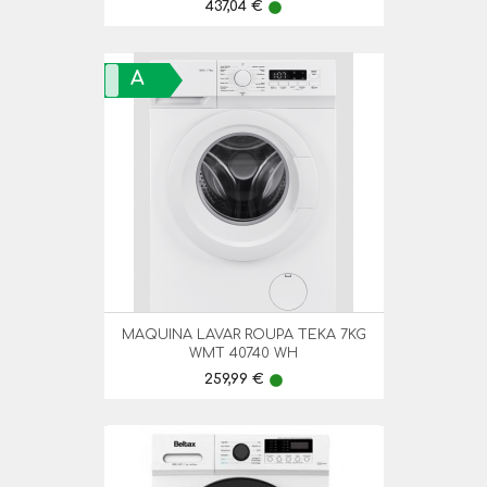
Preço
437,04 €
lens
A
MAQUINA LAVAR ROUPA TEKA 7KG
WMT 40740 WH
Preço
259,99 €
lens