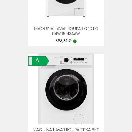
MAQUINA LAVAR ROUPA LG 13 KG
F4WR5013A6W
Preço
695,81 €
lens
A
MAQUINA LAVAR ROUPA TEKA 9KG