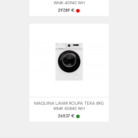
WMK 40940 WH
Preço
297,89 €
lens
MAQUINA LAVAR ROUPA TEKA 8KG
WMK 40840 WH
Preço
269,37 €
lens