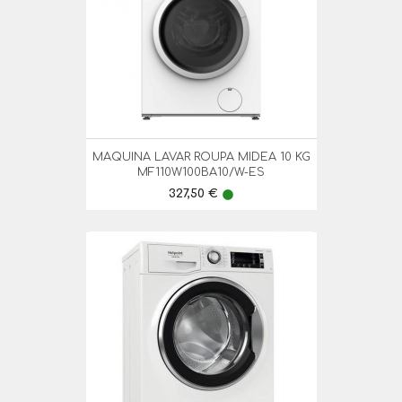
MAQUINA LAVAR ROUPA MIDEA 10 KG
MF110W100BA10/W-ES
Preço
327,50 €
lens