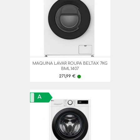
MAQUINA LAVAR ROUPA BELTAX 7KG
BML1407
Preço
271,99 €
lens
A