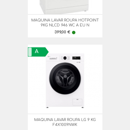
MAQUINA LAVAR ROUPA HOTPOINT
9KG NLCD 946 WC A EU N
Preço
399,00 €
lens
A
MAQUINA LAVAR ROUPA LG 9 KG
F4X1009NWK