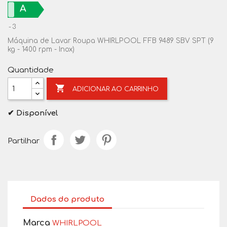
A
3
Máquina de Lavar Roupa WHIRLPOOL FFB 9489 SBV SPT (9
kg - 1400 rpm - Inox)
Quantidade

ADICIONAR AO CARRINHO
✔ Disponível
Partilhar
Dados do produto
Marca
WHIRLPOOL