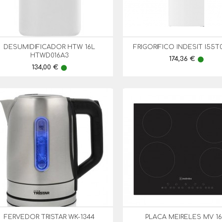
DESUMIDIFICADOR HTW 16L
FRIGORIFICO INDESIT I55T


Vista Rápida
Vista Rápida
HTWD016A3
Preço
174,36 €
lens
Preço
134,00 €
lens
FERVEDOR TRISTAR WK-1344
PLACA MEIRELES MV 16


Vista Rápida
Vista Rápida