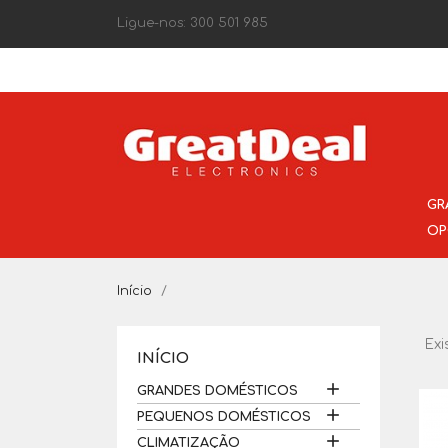
Ligue-nos:
300 501 985
GR
OP
Início
Exi
INÍCIO

GRANDES DOMÉSTICOS

PEQUENOS DOMÉSTICOS

CLIMATIZAÇÃO