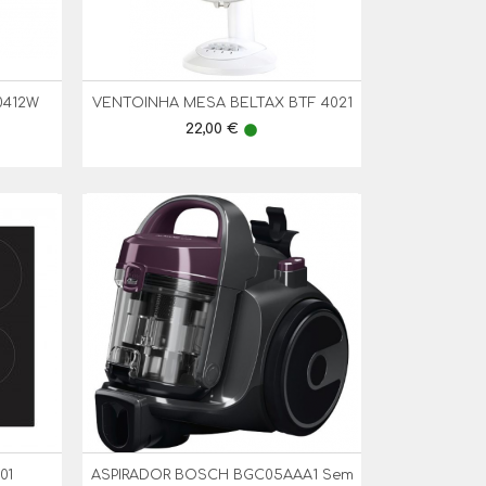
0412W
VENTOINHA MESA BELTAX BTF 4021

Vista Rápida
Preço
22,00 €
lens
01
ASPIRADOR BOSCH BGC05AAA1 Sem

Vista Rápida