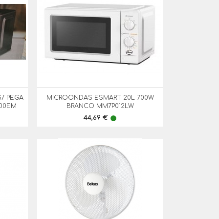
/ PEGA
MICROONDAS ESMART 20L 700W

Vista Rápida
P00EM
BRANCO MM7P012LW
Preço
44,69 €
lens