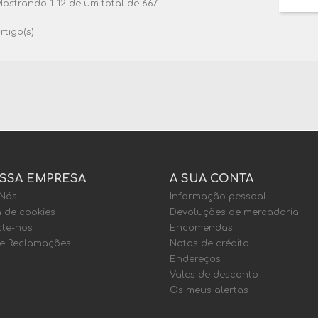
ostrando 1-12 de um total de 667
rtigo(s)
SSA EMPRESA
A SUA CONTA
 Nós
Informação pessoal
a de cookies
Devoluções de mercadoria
te-nos
Encomendas
de Reclamações
Notas de crédito
Endereços
Vales de desconto
Os meus alertas