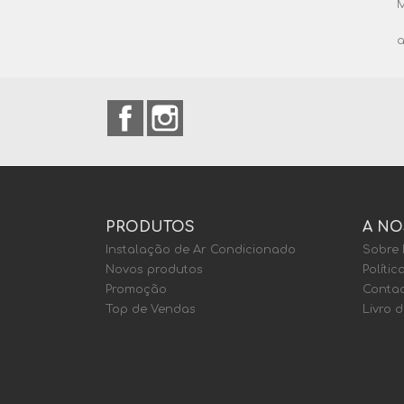
M
a
Facebook
Instagram
PRODUTOS
A NO
Instalação de Ar Condicionado
Sobre
Novos produtos
Polític
Promoção
Contac
Top de Vendas
Livro 