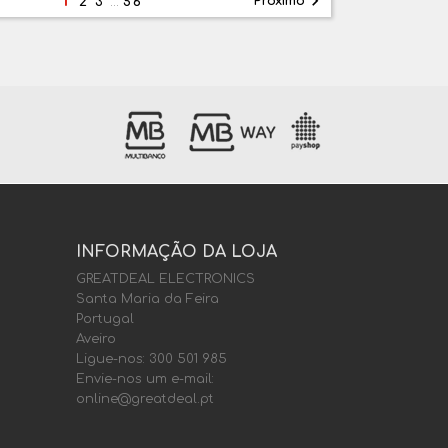

Próximo
2
3
…
56
INFORMAÇÃO DA LOJA
GREATDEAL ELECTRONICS
Santa Maria da Feira
Portugal
Aveiro
Ligue-nos:
300 501 985
Envie-nos um e-mail:
online@greatdeal.pt