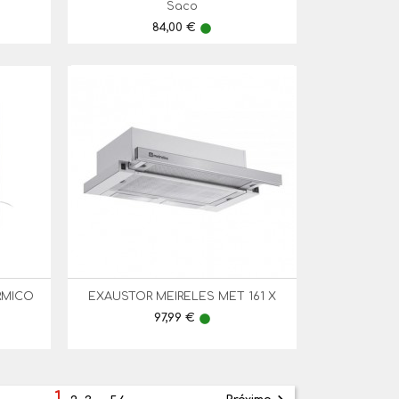
Saco
Preço
84,00 €
lens
RMICO
EXAUSTOR MEIRELES MET 161 X

Vista Rápida
Preço
97,99 €
lens
1