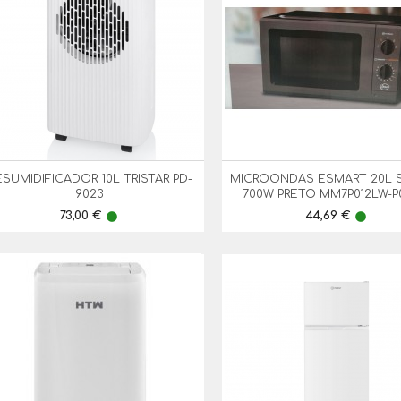
SUMIDIFICADOR 10L TRISTAR PD-
MICROONDAS ESMART 20L S


Vista Rápida
Vista Rápida
9023
700W PRETO MM7P012LW-
Preço
Preço
73,00 €
44,69 €
lens
lens