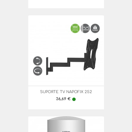
SUPORTE TV NAPOFIX 252
Preço
36,69 €
lens