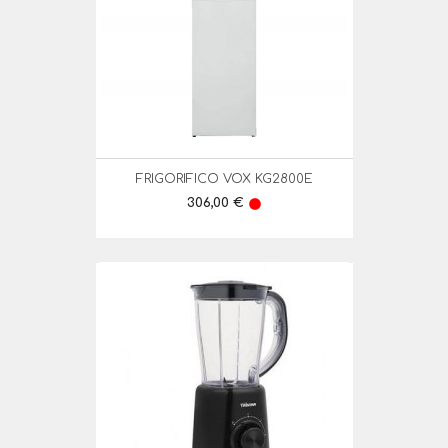
FRIGORIFICO VOX KG2800E
Preço
306,00 €
lens