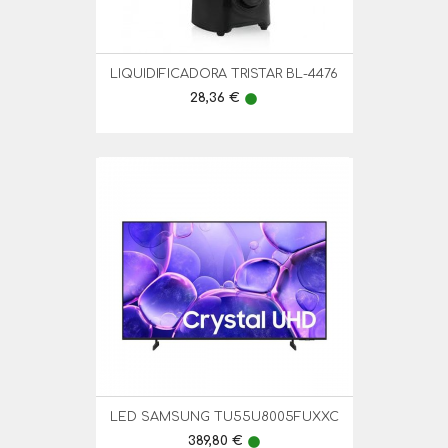
LIQUIDIFICADORA TRISTAR BL-4476
Preço
28,36 €
lens
LED SAMSUNG TU55U8005FUXXC
Preço
389,80 €
lens