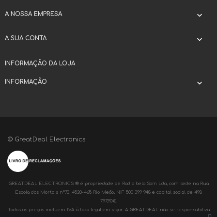
A NOSSA EMPRESA

A SUA CONTA

INFORMAÇÃO DA LOJA
INFORMAÇÃO

© GreatDeal Electronics
GREATDEAL ELECTRONICS ® é propriedade de Radio bela Som Lda, com sede na Rua
Escola dos Mortais nº73, 4520-465 Rio Meão, NIF 500 399 948 e capital social de 498
797,90€.
Todos os preços incluem IVA à taxa legal em vigor. A GREATDEAL não se responsabiliza