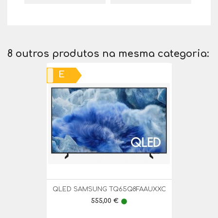
8 outros produtos na mesma categoria:
E
QLED SAMSUNG TQ65Q8FAAUXXC
Preço
555,00 €
lens