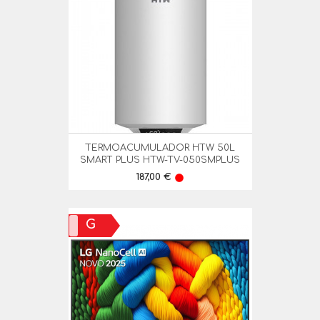
TERMOACUMULADOR HTW 50L
SMART PLUS HTW-TV-050SMPLUS
Preço
187,00 €
lens
G