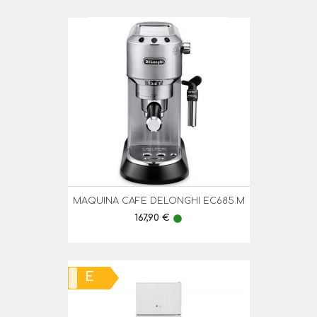
MAQUINA CAFE DELONGHI EC685.M
Preço
167,90 €
lens
E