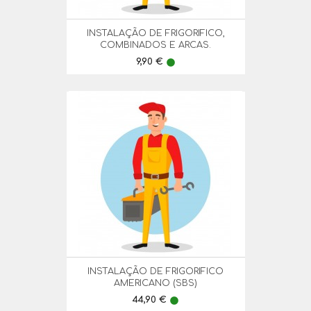
INSTALAÇÃO DE FRIGORIFICO,
COMBINADOS E ARCAS.
Preço
9,90 €
lens
INSTALAÇÃO DE FRIGORIFICO
AMERICANO (SBS)
Preço
44,90 €
lens