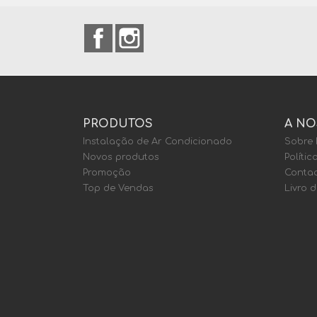
Facebook
Instagram
PRODUTOS
A NO
Instalação de Ar Condicionado
Sobre
Novos produtos
Polític
Promoção
Contac
Top de Vendas
Livro 