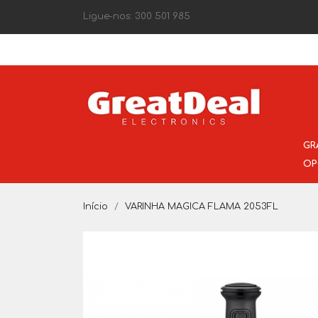
Ligue-nos:
300 501 985
GR
OP
Início
VARINHA MAGICA FLAMA 2053FL