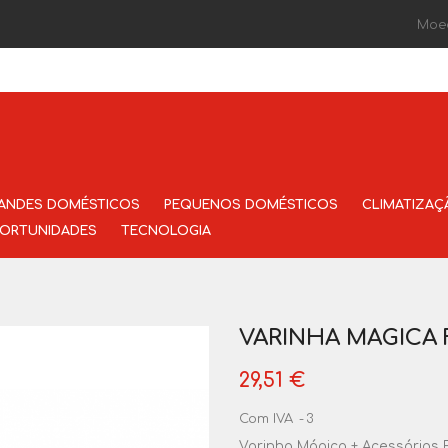
Moe
ANDES DOMÉSTICOS
PEQUENOS DOMÉSTICOS
CLIMATIZAÇ
ORTUNIDADES
TECNOLOGIA
VARINHA MAGICA 
29,51 €
Com IVA
3
Varinha Mágica + Acessórios 