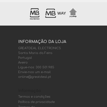
INFORMAÇÃO DA LOJA
GREATDEAL ELECTRONICS
Santa Maria da Feira
Portugal
Aveiro
Ligue-nos:
300 501 985
Envie-nos um e-mail:
online@greatdeal.pt
Informação
Termos e condições
Política de privacidade