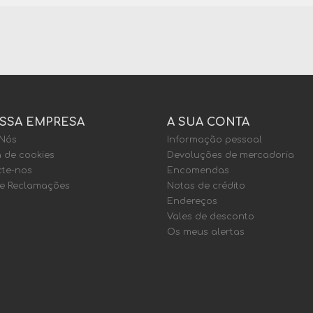
SSA EMPRESA
A SUA CONTA
 Nós
Informação pessoal
a de cookies
Devoluções de mercadoria
te-nos
Encomendas
de Reclamações
Notas de crédito
Endereços
Vales de desconto
Os meus alertas