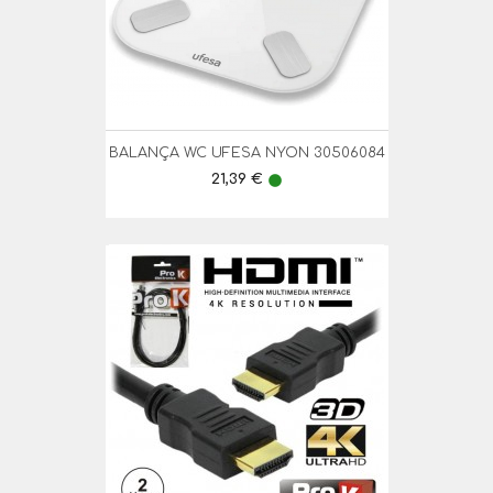
BALANÇA WC UFESA NYON 30506084
Preço
21,39 €
lens