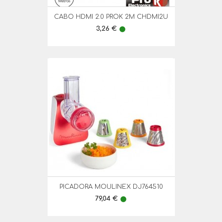
CABO HDMI 2.0 PROK 2M CHDMI2U
Preço
3,26 €
lens
PICADORA MOULINEX DJ764510
Preço
79,04 €
lens