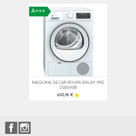
A+++
MAQUINA SECAR ROUPA BALAY 9KG
3SB090B
Preço
600,18 €
lens
Facebook
Instagram