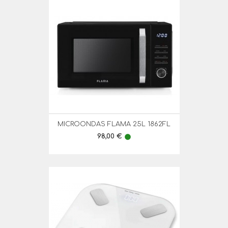
MICROONDAS FLAMA 25L 1862FL
Preço
98,00 €
lens