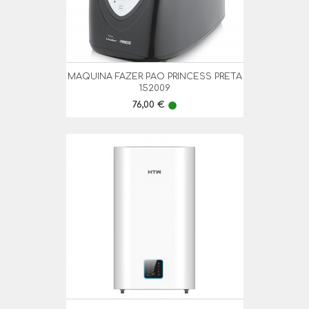
MAQUINA FAZER PAO PRINCESS PRETA
152009
Preço
76,00 €
lens