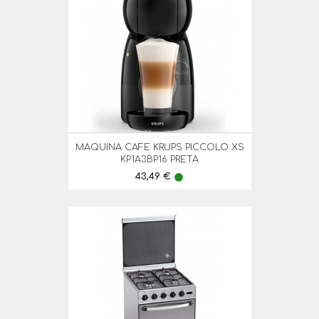
MAQUINA CAFE KRUPS PICCOLO XS
KP1A3BP16 PRETA
Preço
43,49 €
lens