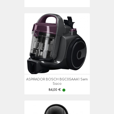
ASPIRADOR BOSCH BGC05AAA1 Sem
Saco
Preço
84,00 €
lens