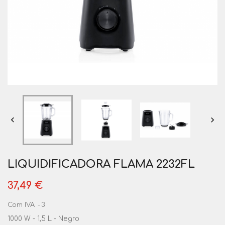


LIQUIDIFICADORA FLAMA 2232FL
37,49 €
Com IVA
3
1000 W - 1,5 L - Negro