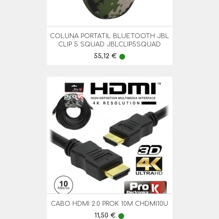
COLUNA PORTATIL BLUETOOTH JBL
CLIP 5 SQUAD JBLCLIP5SQUAD
Preço
55,12 €
lens
CABO HDMI 2.0 PROK 10M CHDMI10U
Preço
11,50 €
lens