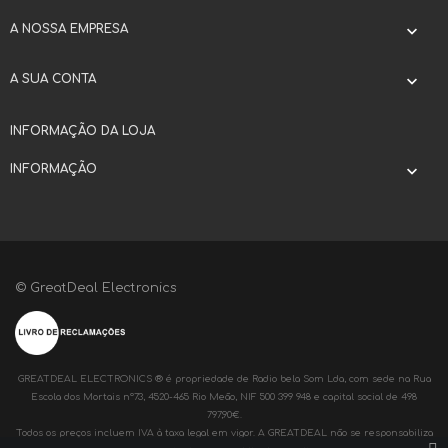
A NOSSA EMPRESA

A SUA CONTA

INFORMAÇÃO DA LOJA
INFORMAÇÃO

© GreatDeal Electronics
GREATDEAL ELECTRONICS ® é propriedade de Radio bela Som Lda, com sede na Rua
Escola dos Mortais nº73, 4520-465 Rio Meão, NIF 500 399 948 e capital social de 498
797,90€.
Todos os preços incluem IVA à taxa legal em vigor. A GREATDEAL não se responsabiliza