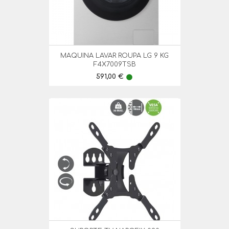
MAQUINA LAVAR ROUPA LG 9 KG
F4X7009TSB
Preço
591,00 €
lens