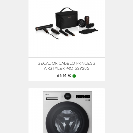
SECADOR CABELO PRINCESS
AIRSTYLER PRO 529205
Preço
66,14 €
lens