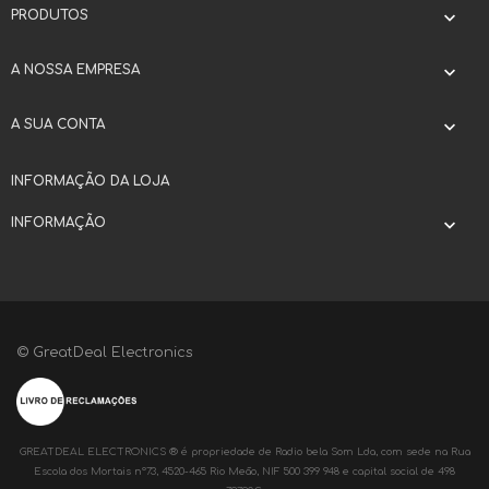
PRODUTOS

A NOSSA EMPRESA

A SUA CONTA

INFORMAÇÃO DA LOJA
INFORMAÇÃO

© GreatDeal Electronics
GREATDEAL ELECTRONICS ® é propriedade de Radio bela Som Lda, com sede na Rua
Escola dos Mortais nº73, 4520-465 Rio Meão, NIF 500 399 948 e capital social de 498