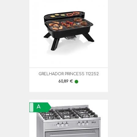
GRELHADOR PRINCESS 112252
Preço
60,89 €
lens
A