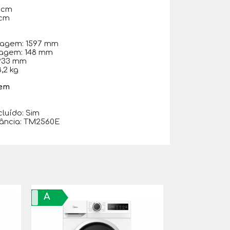
g
5 cm
 cm
agem: 1597 mm
lagem: 148 mm
 933 mm
,2 kg
gem
m
luído: Sim
tância: TM2560E
A