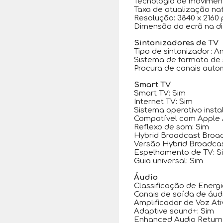
Tecnologia de moviment
Taxa de atualização nat
Resolução: 3840 x 2160 
Dimensão do ecrã na di
Sintonizadores de TV
Tipo de sintonizador: An
Sistema de formato de s
Procura de canais auto
Smart TV
Smart TV: Sim
Internet TV: Sim
Sistema operativo insta
Compatível com Apple A
Reflexo de som: Sim
Hybrid Broadcast Broa
Versão Hybrid Broadcas
Espelhamento de TV: S
Guia universal: Sim
Áudio
Classificação de Energ
Canais de saída de áudi
Amplificador de Voz Ati
Adaptive sound+: Sim
Enhanced Audio Return 