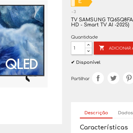
E
3
TV SAMSUNG TQ65Q8FAAUX
HD - Smart TV AI -
2025)
Quantidade

ADICIONAR
✔ Disponível
Partilhar
Descrição
Dados
Características