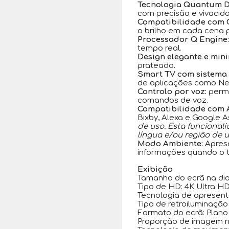
Tecnologia Quantum D
com precisão e vivacid
Compatibilidade com
o brilho em cada cena 
Processador Q Engine:
tempo real.
Design elegante e mini
prateado.
Smart TV com sistema 
de aplicações como Netf
Controlo por voz:
permi
comandos de voz.
Compatibilidade com As
Bixby, Alexa e Google A
de uso. Esta funcional
língua e/ou região de u
Modo Ambiente:
Aprese
informações quando o t
Exibição
Tamanho do ecrã na diag
Tipo de HD: 4K Ultra H
Tecnologia de apresen
Tipo de retroiluminaçã
Formato do ecrã: Plano
Proporção de imagem na