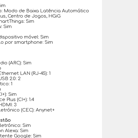
Sim
o: Modo de Baixa Latência Automático
us, Centro de Jogos, HGiG
artThings: Sim
: Sim
ispositivo móvel: Sim
lo por smartphone: Sim
dio (ARC): Sim
o
thernet LAN (RJ-45): 1
SB 2.0: 2
ico: 1
m
I+): Sim
Plus (CI+): 1.4
HDMI: 3
etrónico (CEC): Anynet+
estão
etrónico: Sim
 Alexa: Sim
tente Google: Sim