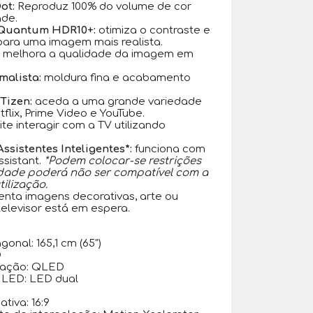
ot:
Reproduz 100% do volume de cor
ade.
 Quantum HDR10+:
otimiza o contraste e
para uma imagem mais realista.
melhora a qualidade da imagem em
malista:
moldura fina e acabamento
Tizen:
aceda a uma grande variedade
lix, Prime Video e YouTube.
te interagir com a TV utilizando
sistentes Inteligentes*:
funciona com
ssistant.
*Podem colocar-se restrições
idade poderá não ser compatível com a
tilização.
nta imagens decorativas, arte ou
elevisor está em espera.
onal: 165,1 cm (65")
D
tação: QLED
o LED: LED dual
tiva: 16:9