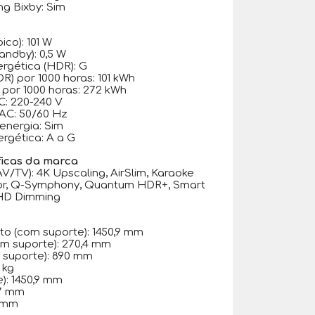
g Bixby: Sim
co): 101 W
andby): 0,5 W
ergética (HDR): G
) por 1000 horas: 101 kWh
por 1000 horas: 272 kWh
: 220-240 V
AC: 50/60 Hz
nergia: Sim
ergética: A a G
ficas da marca
/TV): 4K Upscaling, AirSlim, Karaoke
or, Q-Symphony, Quantum HDR+, Smart
UHD Dimming
o (com suporte): 1450,9 mm
om suporte): 270,4 mm
 suporte): 890 mm
 kg
: 1450,9 mm
,7 mm
8 mm