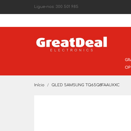
Ligue-nos:
300 501 985
GR
OP
Início
QLED SAMSUNG TQ65Q8FAAUXXC