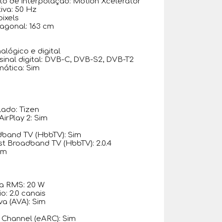
o de interpolação: Motion Xcelerator
iva: 50 Hz
pixels
agonal: 163 cm
alógico e digital
inal digital: DVB-C, DVB-S2, DVB-T2
mática: Sim
lado: Tizen
irPlay 2: Sim
dband TV (HbbTV): Sim
t Broadband TV (HbbTV): 2.0.4
im
ia RMS: 20 W
o: 2.0 canais
va (AVA): Sim
Channel (eARC): Sim