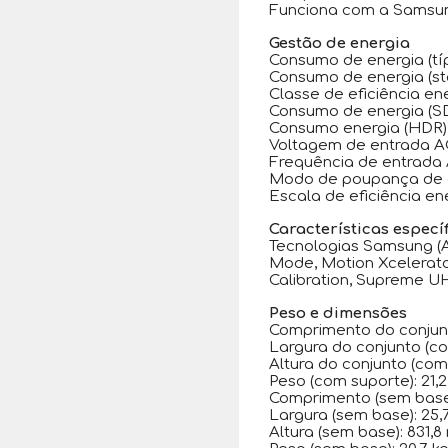
Funciona com a Samsun
Gestão de energia
Consumo de energia (típi
Consumo de energia (st
Classe de eficiência en
Consumo de energia (SDR
Consumo energia (HDR) 
Voltagem de entrada AC
Frequência de entrada 
Modo de poupança de e
Escala de eficiência en
Características especí
Tecnologias Samsung (AV
Mode, Motion Xcelerat
Calibration, Supreme 
Peso e dimensões
Comprimento do conjunt
Largura do conjunto (c
Altura do conjunto (com
Peso (com suporte): 21,2
Comprimento (sem base)
Largura (sem base): 25
Altura (sem base): 831,