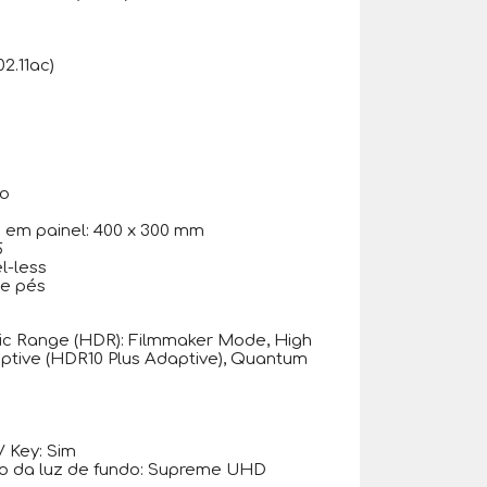
02.11ac)
to
 em painel: 400 x 300 mm
5
l-less
de pés
ic Range (HDR): Filmmaker Mode, High
tive (HDR10 Plus Adaptive), Quantum
 Key: Sim
ão da luz de fundo: Supreme UHD