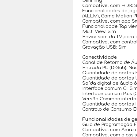
Dimming
Compatível com HDR: 
Funcionalidades de jog
(ALLM), Game Motion Pl
Compatível com app Sm
Funcionalidade Tap view
Multi View: Sim
Enviar som da TV para d
Compatível com contro
Gravação USB: Sim
Conectividade
Canal de Retorno de Áu
Entrada PC (D-Sub): Nã
Quantidade de portas E
Quantidade de portas U
Saída digital de áudio ót
Interface comum CI: Si
Interface comum Plus (C
Versão Common interface 
Quantidade de portas 
Controlo de Consumo El
Funcionalidades de g
Guia de Programação El
Compatível com Amazon
Compatível com o assis