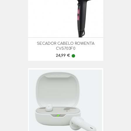
SECADOR CABELO ROWENTA
CV5703F0
Preço
24,99 €
lens