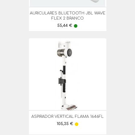
AURICULARES BLUETOOTH JBL WAVE
FLEX 2 BRANCO
Preço
55,44 €
lens
ASPIRADOR VERTICAL FLAMA 1646FL
Preço
105,35 €
lens