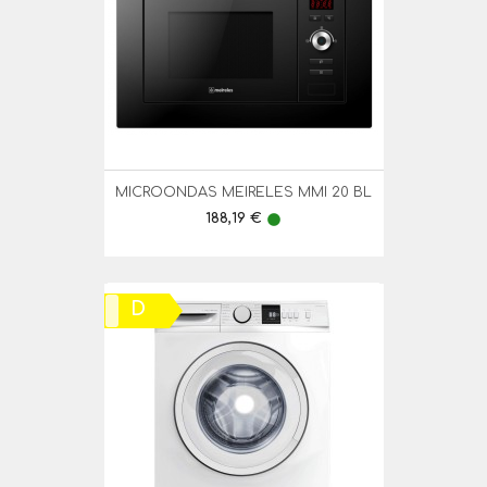
MICROONDAS MEIRELES MMI 20 BL
Preço
188,19 €
lens
D