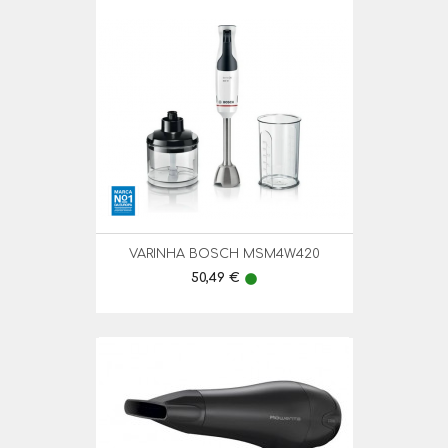
VARINHA BOSCH MSM4W420
Preço
50,49 €
lens