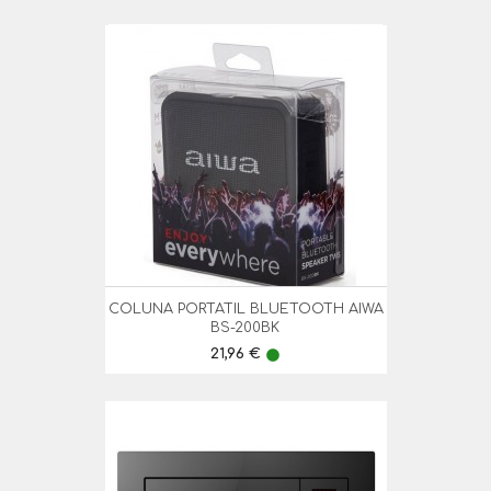
COLUNA PORTATIL BLUETOOTH AIWA
BS-200BK
Preço
21,96 €
lens