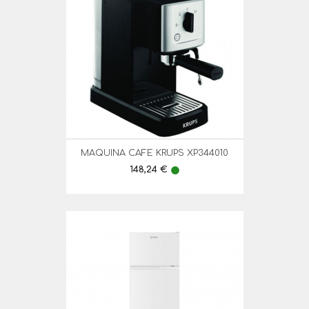
MAQUINA CAFE KRUPS XP344010
Preço
148,24 €
lens