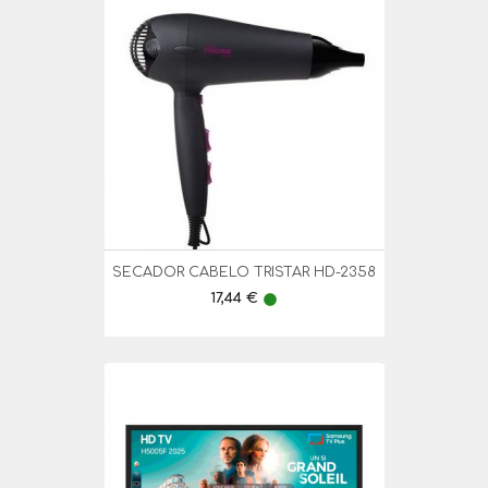
SECADOR CABELO TRISTAR HD-2358
Preço
17,44 €
lens