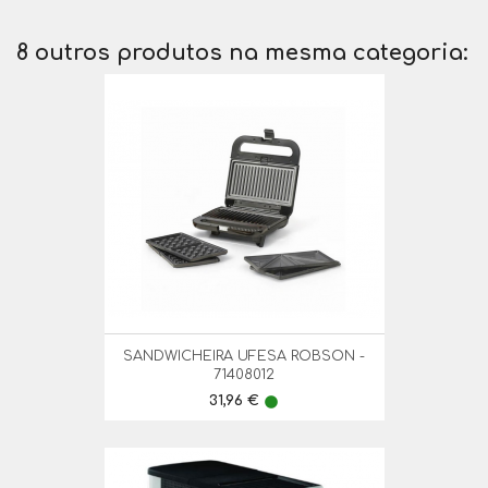
8 outros produtos na mesma categoria:
SANDWICHEIRA UFESA ROBSON -
71408012
Preço
31,96 €
lens