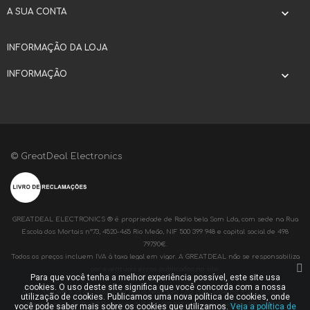
A SUA CONTA

INFORMAÇÃO DA LOJA
INFORMAÇÃO

© GreatDeal Electronics
GREATDEAL ELECTRONICS ® é propriedade de Radio bela Som Lda, com sede na Rua
Escola dos Mortais nº73, 4520-465 Rio Meão, NIF 500 399 948 e capital social de 498
797,90€.
Todos os preços incluem IVA à taxa legal em vigor. A GREATDEAL não se responsabiliza
por eventuais erros publicados no site.
Para que você tenha a melhor experiência possível, este site usa
cookies. O uso deste site significa que você concorda com a nossa
RADIOBELA® é propriedade de Radio bela Som Lda, com sede na Rua Escola dos
utilização de cookies. Publicamos uma nova política de cookies, onde
Mortais nº73, 4520-465 Rio Meão, NIF 500 399 948 e capital social de 498 797,90€.
você pode saber mais sobre os cookies que utilizamos.
Veja a política de