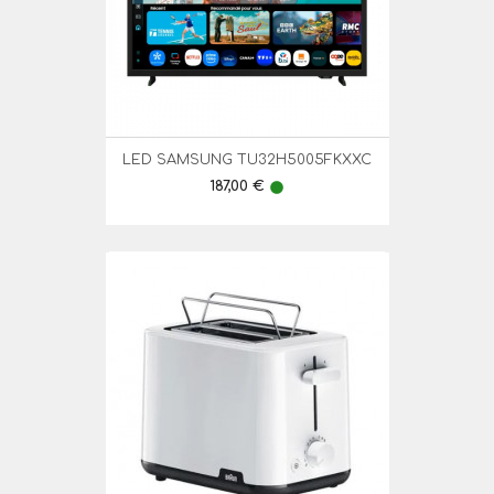
LED SAMSUNG TU32H5005FKXXC
Preço
187,00 €
lens