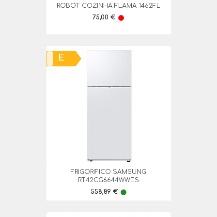
ROBOT COZINHA FLAMA 1462FL
Preço
75,00 €
lens
E
FRIGORIFICO SAMSUNG
RT42CG6644WWES
Preço
558,89 €
lens