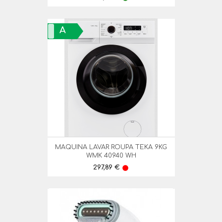
A
MAQUINA LAVAR ROUPA TEKA 9KG
WMK 40940 WH
Preço
297,89 €
lens