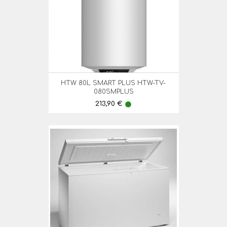
HTW 80L SMART PLUS HTW-TV-
080SMPLUS
Preço
213,90 €
lens