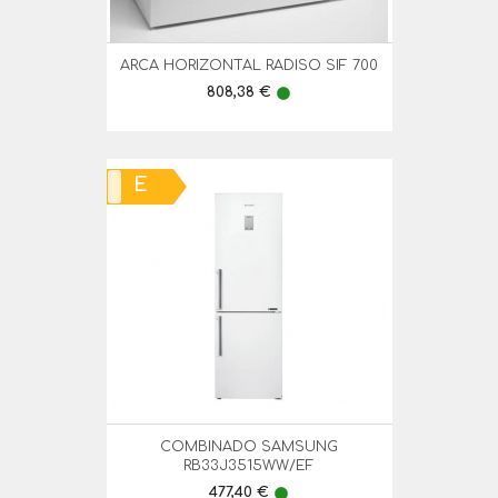
ARCA HORIZONTAL RADISO SIF 700
Preço
808,38 €
lens
E
COMBINADO SAMSUNG
RB33J3515WW/EF
Preço
477,40 €
lens