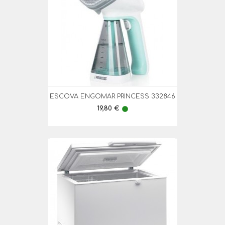
ESCOVA ENGOMAR PRINCESS 332846
Preço
19,80 €
lens