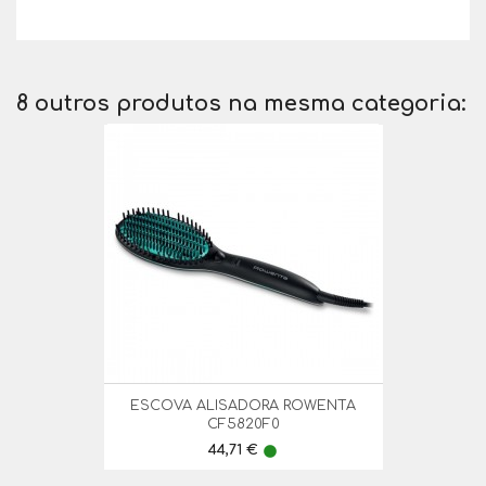
8 outros produtos na mesma categoria:
ESCOVA ALISADORA ROWENTA
CF5820F0
Preço
44,71 €
lens