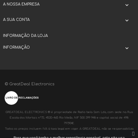
A NOSSA EMPRESA

A SUA CONTA

INFORMAÇÃO DA LOJA
INFORMAÇÃO

© GreatDeal Electronics
GREATDEAL ELECTRONICS ® é propriedade de Radio bela Som Lda, com sede na Rua
Escola dos Mortais nº73, 4520-465 Rio Meão, NIF 500 399 948 e capital social de 498
797,90€.
Todos os preços incluem IVA à taxa legal em vigor. A GREATDEAL não se responsabiliza
por eventuais erros publicados no site.