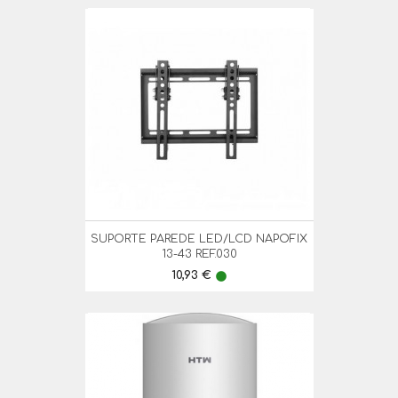
SUPORTE PAREDE LED/LCD NAPOFIX
13-43 REF.030
Preço
10,93 €
lens