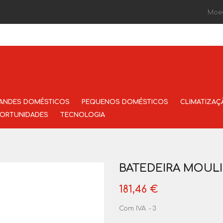
Moe
ANDES DOMÉSTICOS
PEQUENOS DOMÉSTICOS
CLIMATIZAÇ
ORTUNIDADES
TECNOLOGIA
BATEDEIRA MOULI
181,46 €
Com IVA
3