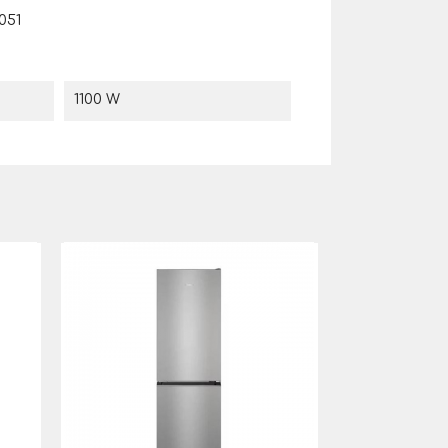
051
1100 W