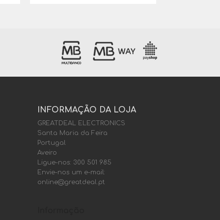
INFORMAÇÃO DA LOJA
GREATDEAL ELECTRONICS
Santa Maria da Feira
Portugal
Aveiro
Ligue-nos:
300 501 985
Envie-nos um e-mail:
online@greatdeal.pt
Informação