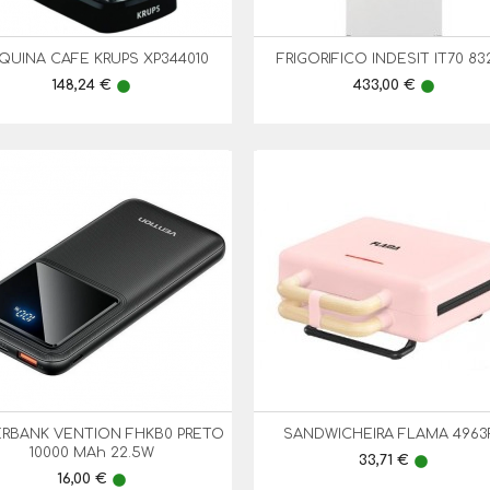
QUINA CAFE KRUPS XP344010
FRIGORIFICO INDESIT IT70 83


Vista Rápida
Vista Rápida
Preço
Preço
148,24 €
433,00 €
lens
lens
RBANK VENTION FHKB0 PRETO
SANDWICHEIRA FLAMA 4963


Vista Rápida
Vista Rápida
10000 MAh 22.5W
Preço
33,71 €
lens
Preço
16,00 €
lens