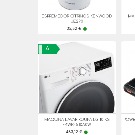
ESPREMEDOR CITRINOS KENWOOD
MA

Vista Rápida
JE290
Preço
35,52 €
lens
A
MAQUINA LAVAR ROUPA LG 10 KG
POWE

Vista Rápida
F4WR3510A0W
Preço
483,12 €
lens