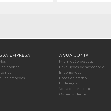
SSA EMPRESA
A SUA CONTA
 Nós
Informação pessoal
a de cookies
Devoluções de mercadoria
te-nos
Encomendas
de Reclamações
Notas de crédito
Endereços
Vales de desconto
Os meus alertas