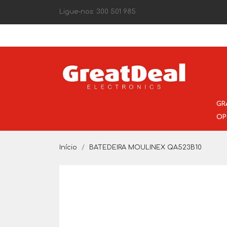
Ligue-nos:
300 501 985
GR
OP
Início
BATEDEIRA MOULINEX QA523B10