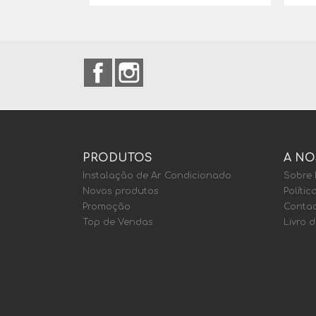
Facebook
Instagram
PRODUTOS
A NO
Instalação de Ar Condicionado
Sobre
Novos produtos
Polític
Promoção
Contac
Top de Vendas
Livro 