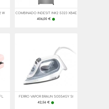
2 W
COMBINADO INDESIT INK2 5323 XB4E

Vista Rápida
Preço
406,00 €
lens
FL
FERRO VAPOR BRAUN SI3054GY SI

Vista Rápida
Preço
42,56 €
lens