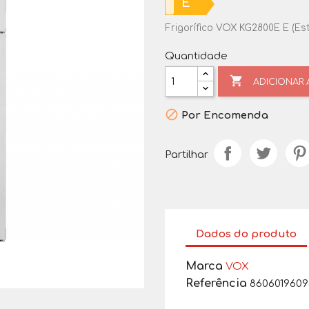
E
Frigorífico VOX KG2800E E (Est
Quantidade

ADICIONAR

Por Encomenda
Partilhar
Dados do produto
Marca
VOX
Referência
860601960