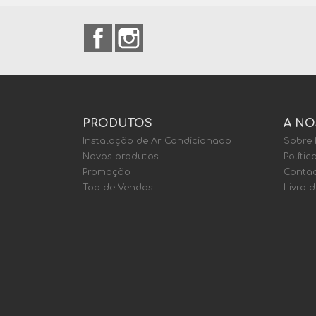
Facebook
Instagram
PRODUTOS
A NO
Instalação de Ar Condicionado
Sobre
Novos produtos
Polític
Promoção
Contac
Top de Vendas
Livro 