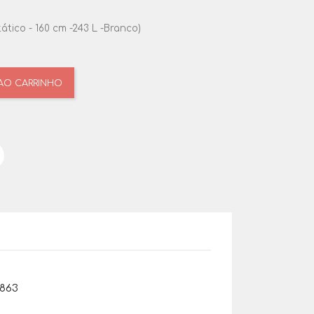
ático - 160 cm -243 L -Branco)
 AO CARRINHO
9863