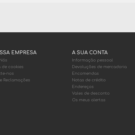
SSA EMPRESA
A SUA CONTA
 Nós
Informação pessoal
a de cookies
Devoluções de mercadoria
te-nos
Encomendas
de Reclamações
Notas de crédito
Endereços
Vales de desconto
Os meus alertas