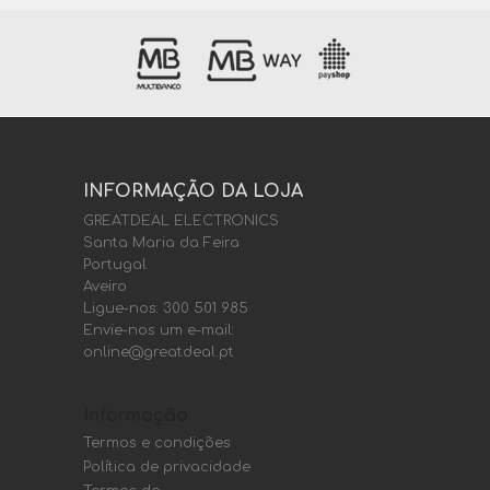
INFORMAÇÃO DA LOJA
GREATDEAL ELECTRONICS
Santa Maria da Feira
Portugal
Aveiro
Ligue-nos:
300 501 985
Envie-nos um e-mail:
online@greatdeal.pt
Informação
Termos e condições
Política de privacidade