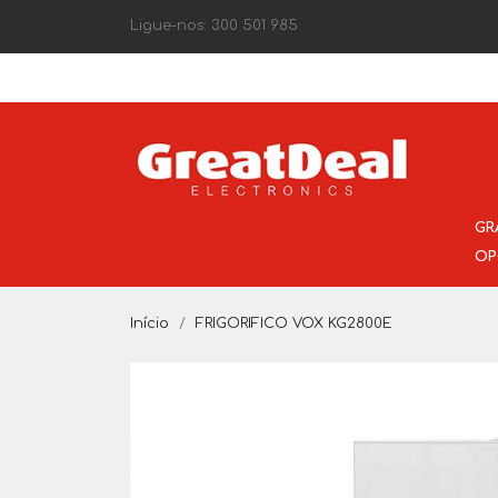
Ligue-nos:
300 501 985
GR
OP
Início
FRIGORIFICO VOX KG2800E