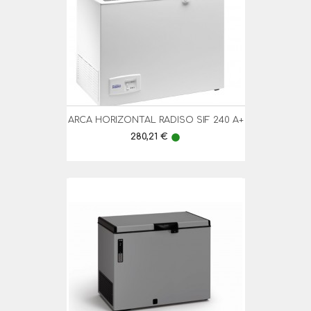
ARCA HORIZONTAL RADISO SIF 240 A+
Preço
280,21 €
lens