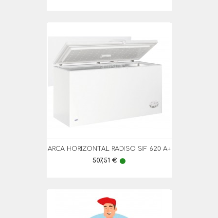
ARCA HORIZONTAL RADISO SIF 620 A+
Preço
507,51 €
lens