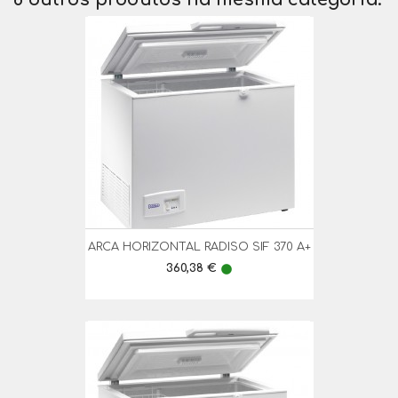
ARCA HORIZONTAL RADISO SIF 370 A+
Preço
360,38 €
lens