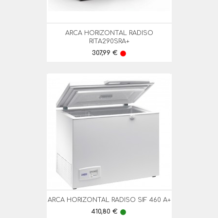
ARCA HORIZONTAL RADISO
RITA290SRA+
Preço
307,99 €
lens
ARCA HORIZONTAL RADISO SIF 460 A+
Preço
410,80 €
lens