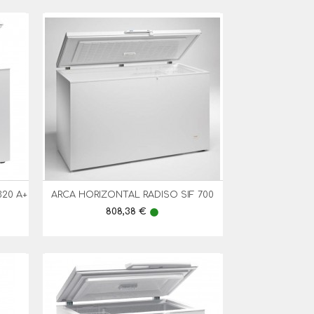
320 A+
ARCA HORIZONTAL RADISO SIF 700

Vista Rápida
Preço
808,38 €
lens