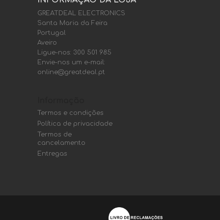
INFORMAÇÃO DA LOJA
GREATDEAL ELECTRONICS
Santa Maria da Feira
Portugal
Aveiro
Ligue-nos:
300 501 985
Envie-nos um e-mail:
online@greatdeal.pt
Informação
Termos e condições
Política de privacidade
Termos de
cancelamento
Entregas