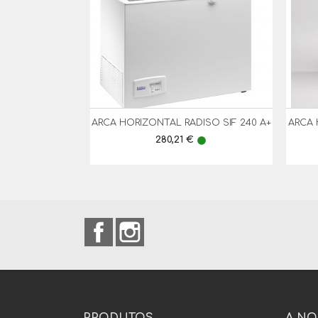
ARCA HORIZONTAL RADISO SIF 240 A+
ARCA 

Vista Rápida
Preço
280,21 €
lens
Facebook
Instagram