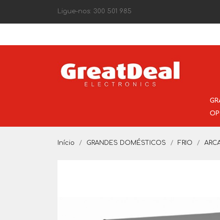
Ligue-nos:
300 501 985
GR
OP
Início
GRANDES DOMÉSTICOS
FRIO
ARC