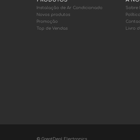
PRODUTOS
A NO
Instalação de Ar Condicionado
Sobre
Novos produtos
Polític
Promoção
Contac
Top de Vendas
Livro 
© GreatDeal Electronics