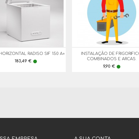
HORIZONTAL RADISO SIF 150 A+
INSTALAÇÃO DE FRIGORIFIC


Vista Rápida
Vista Rápida
COMBINADOS E ARCAS.
Preço
183,49 €
lens
Preço
9,90 €
lens