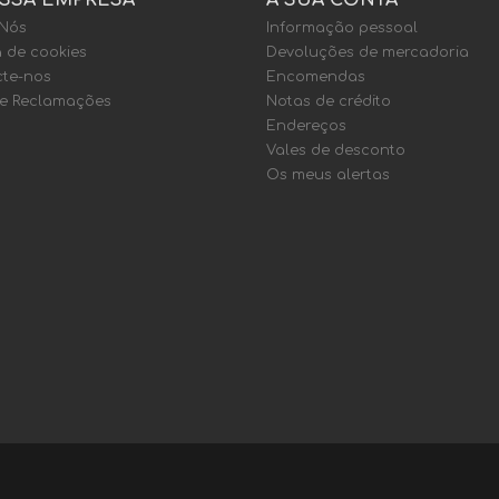
SSA EMPRESA
A SUA CONTA
 Nós
Informação pessoal
a de cookies
Devoluções de mercadoria
te-nos
Encomendas
de Reclamações
Notas de crédito
Endereços
Vales de desconto
Os meus alertas