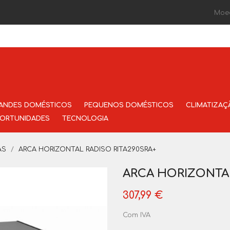
Moe
ANDES DOMÉSTICOS
PEQUENOS DOMÉSTICOS
CLIMATIZAÇ
ORTUNIDADES
TECNOLOGIA
AS
ARCA HORIZONTAL RADISO RITA290SRA+
ARCA HORIZONTAL
307,99 €
Com IVA