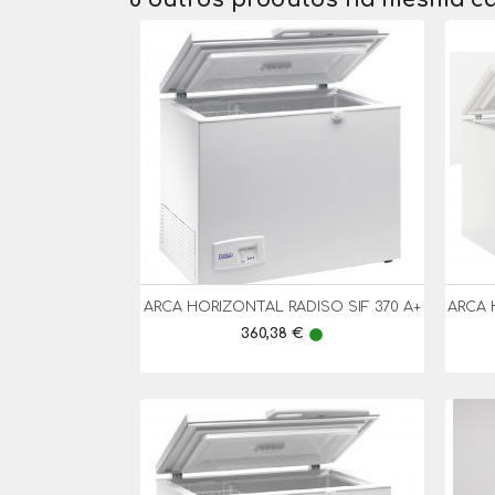
ARCA HORIZONTAL RADISO SIF 370 A+
ARCA 

Vista Rápida
Preço
360,38 €
lens