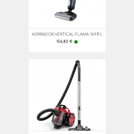
ASPIRADOR VERTICAL FLAMA 1691FL
Preço
156,83 €
lens