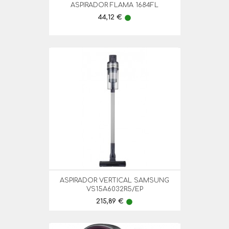
ASPIRADOR FLAMA 1684FL
Preço
44,12 €
lens
ASPIRADOR VERTICAL SAMSUNG
VS15A6032R5/EP
Preço
215,89 €
lens