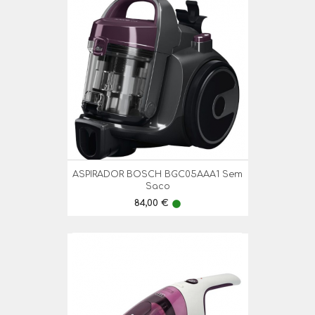
ASPIRADOR BOSCH BGC05AAA1 Sem
Saco
Preço
84,00 €
lens