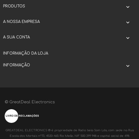
PRODUTOS

A NOSSA EMPRESA

A SUA CONTA

INFORMAÇÃO DA LOJA
INFORMAÇÃO

© GreatDeal Electronics
GREATDEAL ELECTRONICS ® é propriedade de Radio bela Som Lda, com sede na Rua
Escola dos Mortais nº73, 4520-465 Rio Meão, NIF 500 399 948 e capital social de 498