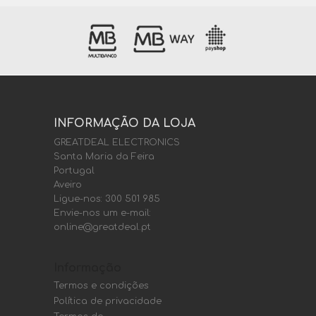
INFORMAÇÃO DA LOJA
GREATDEAL ELECTRONICS
Santa Maria da Feira
Portugal
Aveiro
Ligue-nos:
300 501 985
Envie-nos um e-mail:
online@greatdeal.pt
Informação
Termos e condições
Política de privacidade