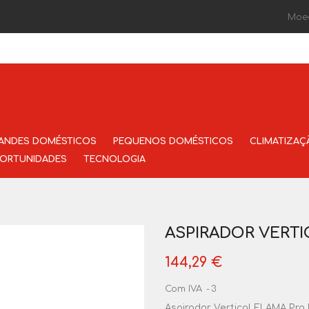
Moe
ANDES DOMÉSTICOS
PEQUENOS DOMÉSTICOS
CLIMATIZAÇ
ORTUNIDADES
TECNOLOGIA
ASPIRADOR VERTI
144,29 €
Com IVA
3
Aspirador Vertical FLAMA Pro 