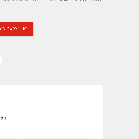
 AO CARRINHO
423