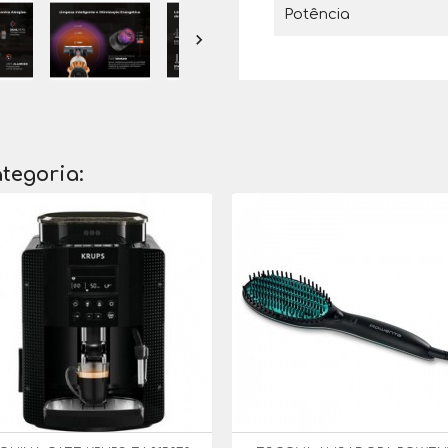
Potência

tegoria: