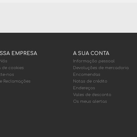
SSA EMPRESA
A SUA CONTA
 Nós
Informação pessoal
a de cookies
Devoluções de mercadoria
te-nos
Encomendas
de Reclamações
Notas de crédito
Endereços
Vales de desconto
Os meus alertas