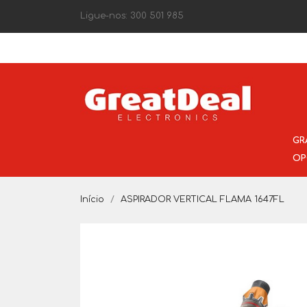
Ligue-nos:
300 501 985
GR
OP
Início
ASPIRADOR VERTICAL FLAMA 1647FL