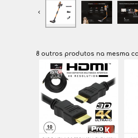

8 outros produtos na mesma ca