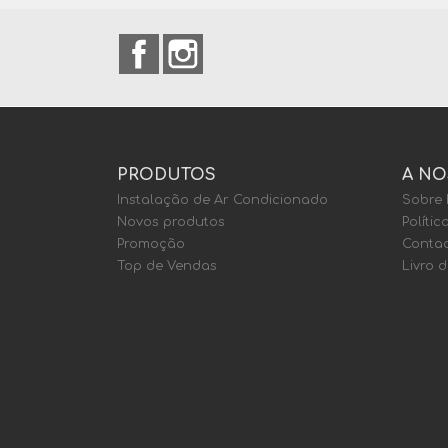
Facebook
Instagram
PRODUTOS
A NO
Instalação de Ar Condicionado
Sobre
Novos produtos
Polític
Promoção
Contac
Top de Vendas
Livro 