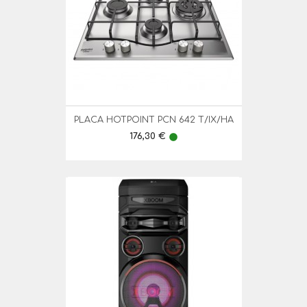
PLACA HOTPOINT PCN 642 T/IX/HA
Preço
176,30 €
lens