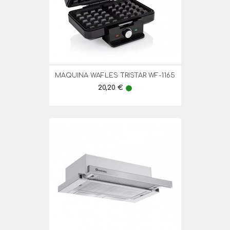
MAQUINA WAFLES TRISTAR WF-1165
Preço
20,20 €
lens