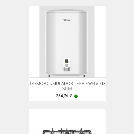
TERMOACUMULADOR TEKA EWH 80 D
SLIM
Preço
264,76 €
lens