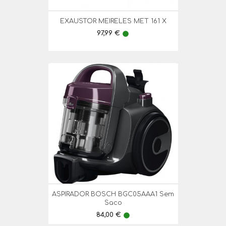
EXAUSTOR MEIRELES MET 161 X
Preço
97,99 €
lens
ASPIRADOR BOSCH BGC05AAA1 Sem
Saco
Preço
84,00 €
lens