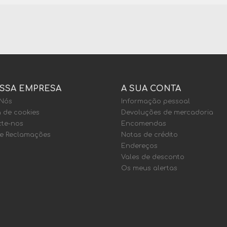
SSA EMPRESA
A SUA CONTA
 Nós
Informação pessoal
a de cookies
Devoluções de mercadoria
te-nos
Encomendas
de Reclamações
Notas de crédito
Endereços
Vales de desconto
Os meus alertas