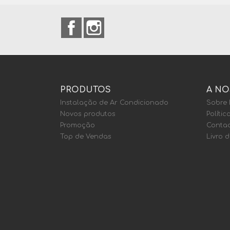
Facebook
Instagram
PRODUTOS
A NO
Instalação de Ar Condicionado
Sobre
Novos produtos
Polític
Promoção
Contac
Top de Vendas
Livro 