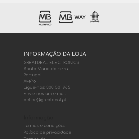
INFORMAÇÃO DA LOJA
GREATDEAL ELECTRONICS
Santa Maria da Feira
Portugal
Aveiro
Ligue-nos:
300 501 985
Envie-nos um e-mail:
online@greatdeal.pt
Informação
Termos e condições
Política de privacidade