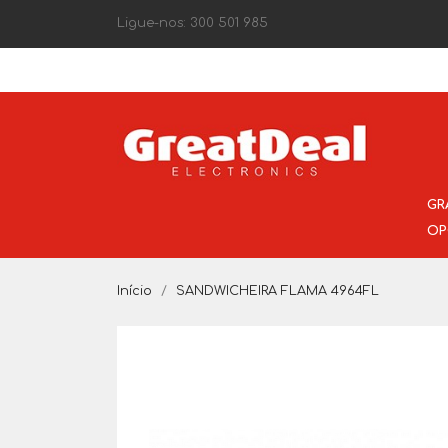
Ligue-nos:
300 501 985
GR
OP
Início
SANDWICHEIRA FLAMA 4964FL