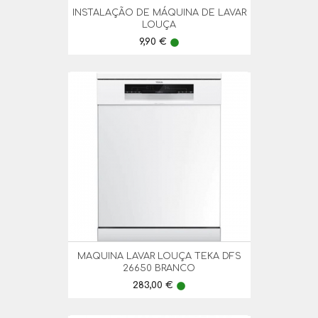
INSTALAÇÃO DE MÁQUINA DE LAVAR
LOUÇA
Preço
9,90 €
lens
MAQUINA LAVAR LOUÇA TEKA DFS
26650 BRANCO
Preço
283,00 €
lens