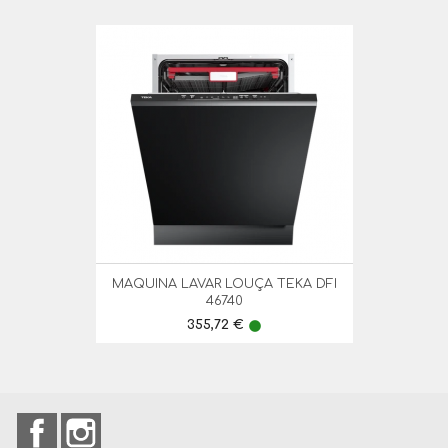
MAQUINA LAVAR LOUÇA TEKA DFI
46740
Preço
355,72 €
lens
Facebook
Instagram