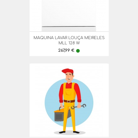
MAQUINA LAVAR LOUÇA MEIRELES
MLL 128 W
Preço
267,99 €
lens