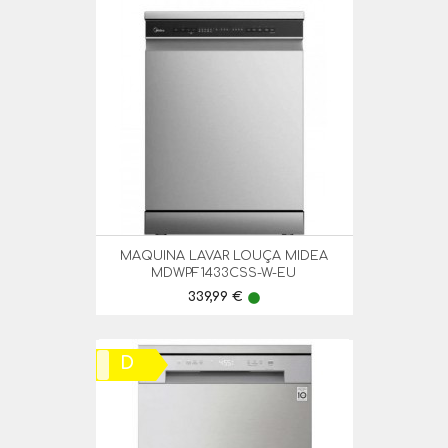
MAQUINA LAVAR LOUÇA MIDEA
MDWPF1433CSS-W-EU
Preço
339,99 €
lens
D