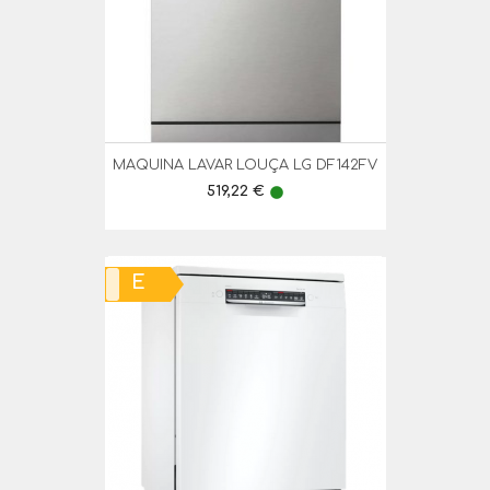
MAQUINA LAVAR LOUÇA LG DF142FV
Preço
519,22 €
lens
E