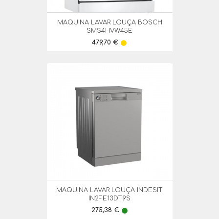
MAQUINA LAVAR LOUÇA BOSCH
SMS4HVW45E
Preço
479,70 €
lens
MAQUINA LAVAR LOUÇA INDESIT
IN2FE13DT9S
Preço
275,38 €
lens