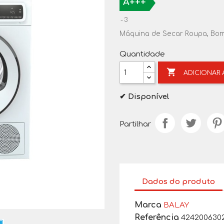
A+++
3
Máquina de Secar Roupa, Bom
Quantidade

ADICIONAR
✔ Disponível
Partilhar
Dados do produto
Marca
BALAY
Referência
424200630