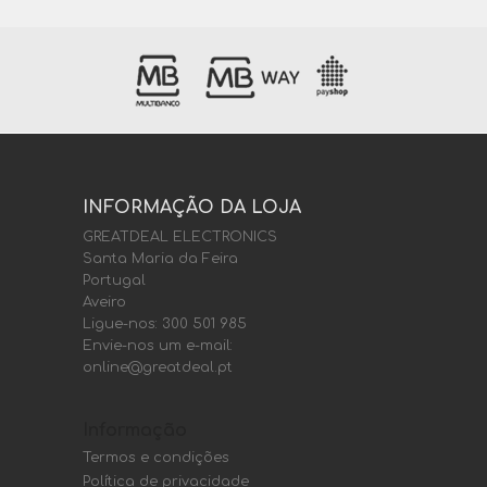
INFORMAÇÃO DA LOJA
GREATDEAL ELECTRONICS
Santa Maria da Feira
Portugal
Aveiro
Ligue-nos:
300 501 985
Envie-nos um e-mail:
online@greatdeal.pt
Informação
Termos e condições
Política de privacidade