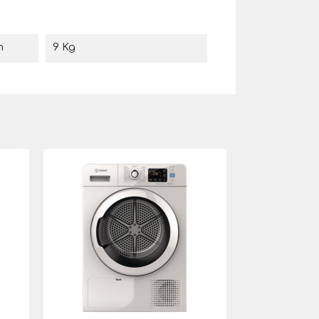
m
9 Kg