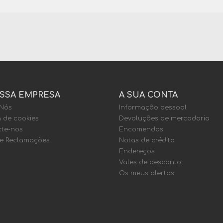
SSA EMPRESA
A SUA CONTA
 Nós
Informação pessoal
a de cookies
Devoluções de mercadoria
te-nos
Encomendas
de Reclamações
Notas de crédito
Endereços
Vales de desconto
Os meus alertas