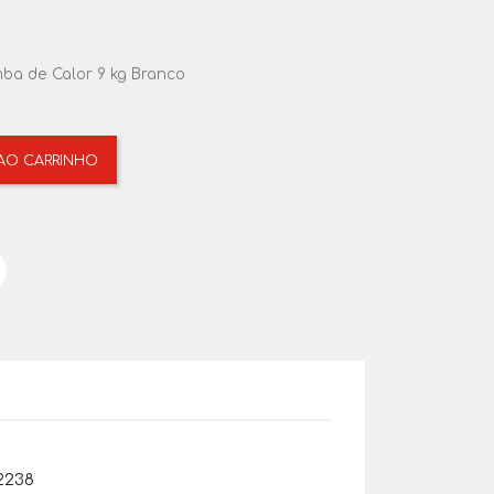
ba de Calor 9 kg Branco
 AO CARRINHO
2238