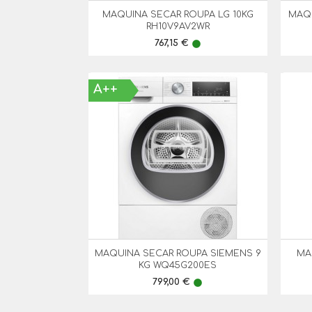
MAQUINA SECAR ROUPA LG 10KG
MAQ

Vista Rápida
RH10V9AV2WR
Preço
767,15 €
lens
A++
MAQUINA SECAR ROUPA SIEMENS 9
MA

Vista Rápida
KG WQ45G200ES
Preço
799,00 €
lens