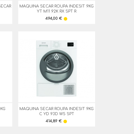
SECAR
MAQUINA SECAR ROUPA INDESIT 9KG

Vista Rápida
YT M11 92K RX SPT R
Preço
494,00 €
lens
9KG
MAQUINA SECAR ROUPA INDESIT 9KG

Vista Rápida
C YD 93D WS SPT
Preço
414,89 €
lens