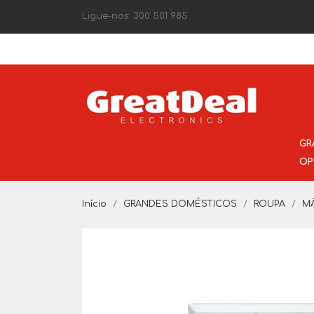
Ligue-nos:
300 501 985
GR
OP
Início
GRANDES DOMÉSTICOS
ROUPA
M