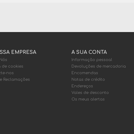
SSA EMPRESA
A SUA CONTA
 Nós
Informação pessoal
a de cookies
Devoluções de mercadoria
te-nos
Encomendas
de Reclamações
Notas de crédito
Endereços
Vales de desconto
Os meus alertas