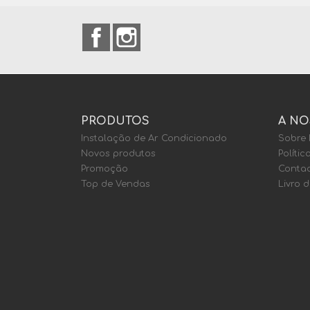
Facebook
Instagram
PRODUTOS
A NO
Instalação de Ar Condicionado
Sobre
Novos produtos
Polític
Promoção
Contac
Top de Vendas
Livro 