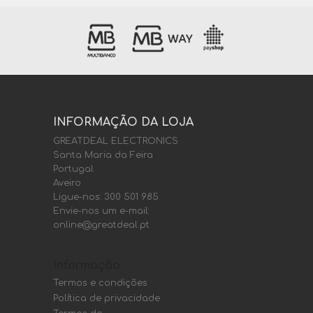
INFORMAÇÃO DA LOJA
GREATDEAL ELECTRONICS
Santa Maria da Feira
Portugal
Aveiro
Ligue-nos:
300 501 985
Envie-nos um e-mail:
online@greatdeal.pt
Informação
Termos e condições
Política de privacidade