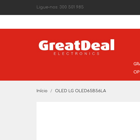
Ligue-nos:
300 501 985
GR
OP
Início
OLED LG OLED65B56LA