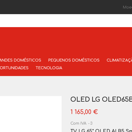
Moe
ANDES DOMÉSTICOS
PEQUENOS DOMÉSTICOS
CLIMATIZAÇ
ORTUNIDADES
TECNOLOGIA
OLED LG OLED65
1 165,00 €
Com IVA
3
TV LG 65" OLED AI B5 S