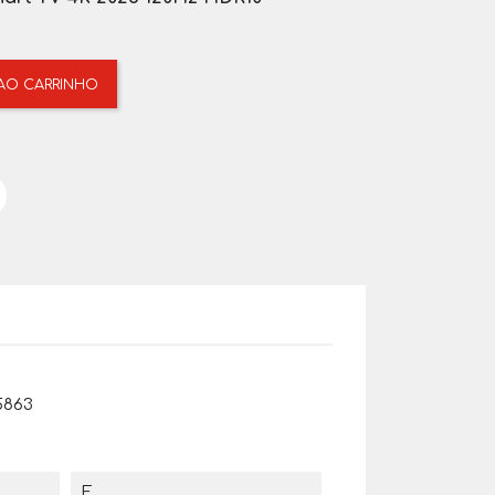
 AO CARRINHO
5863
F